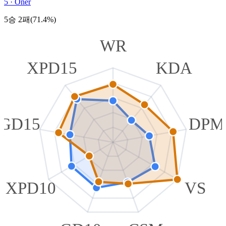
5
·
Oner
5승 2패(71.4%)
WR
XPD15
KDA
GD15
DPM
XPD10
VS