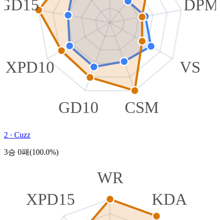
GD15
DPM
XPD10
VS
GD10
CSM
2
·
Cuzz
3승 0패(100.0%)
WR
XPD15
KDA