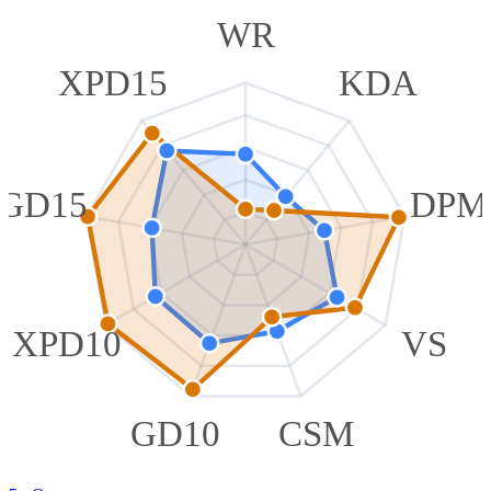
WR
XPD15
KDA
GD15
DPM
XPD10
VS
GD10
CSM