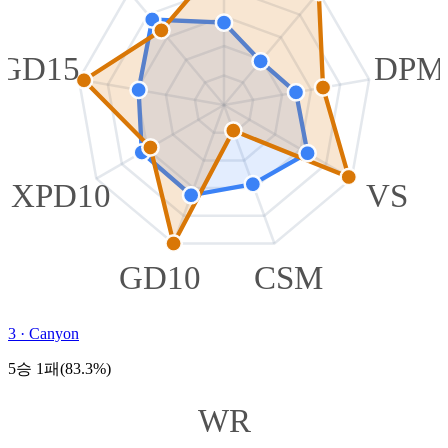
GD15
DPM
XPD10
VS
GD10
CSM
3
·
Canyon
5승 1패(83.3%)
WR