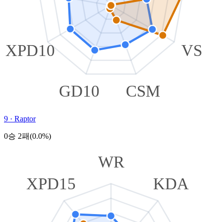
XPD10
VS
GD10
CSM
9
·
Raptor
0승 2패(0.0%)
WR
XPD15
KDA