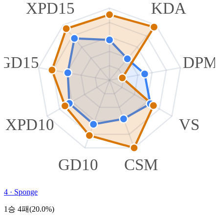
XPD15
KDA
GD15
DPM
XPD10
VS
GD10
CSM
4
·
Sponge
1승 4패(20.0%)