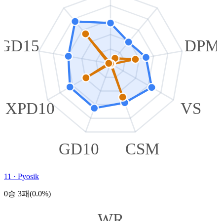
GD15
DPM
XPD10
VS
GD10
CSM
11
·
Pyosik
0승 3패(0.0%)
WR