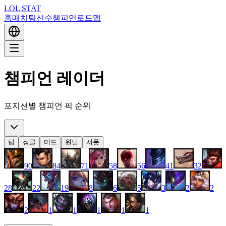
LOL STAT
홈
매치
팀
선수
챔피언
로드맵
챔피언 레이더
포지션별 챔피언 픽 순위
탑
정글
미드
원딜
서폿
90
84
71
58
56
41
32
28
22
19
8
6
5
3
2
2
2
1
1
1
1
1