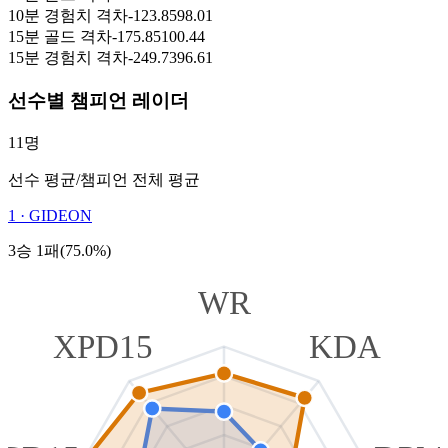
10분 경험치 격차
-123.85
98.01
15분 골드 격차
-175.85
100.44
15분 경험치 격차
-249.73
96.61
선수별 챔피언 레이더
11명
선수 평균
/
챔피언 전체 평균
1
·
GIDEON
3승 1패(75.0%)
WR
XPD15
KDA