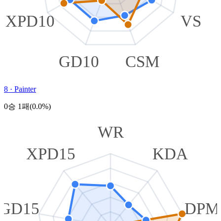
XPD10
VS
GD10
CSM
8
·
Painter
0승 1패(0.0%)
WR
XPD15
KDA
GD15
DPM