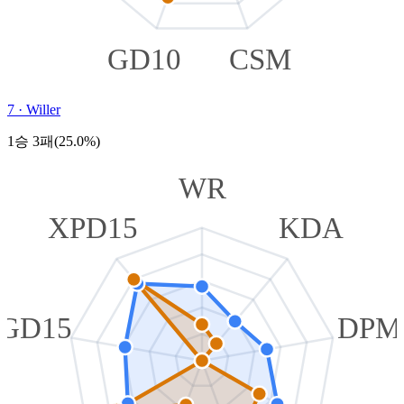
GD10
CSM
7
·
Willer
1승 3패(25.0%)
WR
XPD15
KDA
GD15
DPM