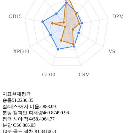
GD15
DPM
XPD10
VS
GD10
CSM
지표
현재
평균
승률
51.22
36.35
킬/데스/어시 비율
2.88
3.09
분당 챔피언 피해량
469.87
499.96
평균 시야 점수
58.49
64.77
분당 CS
6.86
6.95
10분 골드 격차
-81.34
106.3