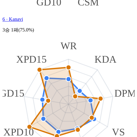
GD10
CSM
6
·
Kanavi
3승 1패(75.0%)
WR
XPD15
KDA
GD15
DPM
XPD10
VS