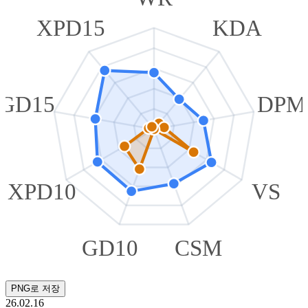
XPD15
KDA
GD15
DPM
XPD10
VS
GD10
CSM
PNG로 저장
26.02.16