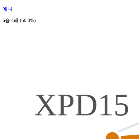
애니
6승 4패 (60.0%)
XPD15