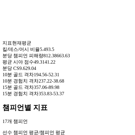
지표
현재
평균
킬/데스/어시 비율
5.49
3.5
분당 챔피언 피해량
812.38
663.63
평균 시야 점수
49.31
41.22
분당 CS
9.62
9.04
10분 골드 격차
194.56
-52.31
10분 경험치 격차
237.22
-38.68
15분 골드 격차
357.06
-89.98
15분 경험치 격차
353.83
-53.37
챔피언별 지표
17개 챔피언
선수 챔피언 평균
/
챔피언 평균