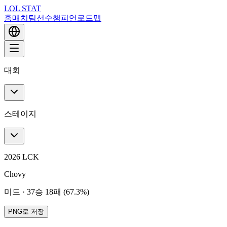
LOL STAT
홈
매치
팀
선수
챔피언
로드맵
대회
스테이지
2026 LCK
Chovy
미드
·
37승 18패 (67.3%)
PNG로 저장