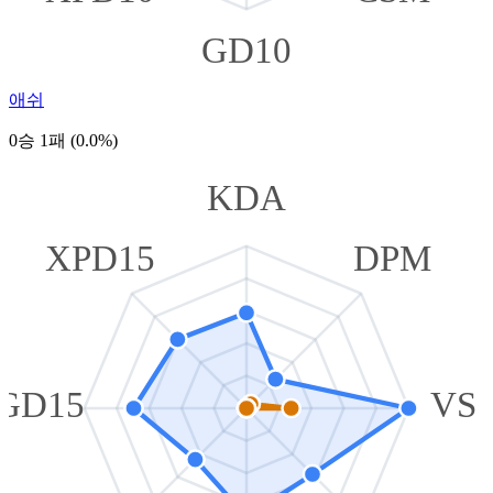
GD10
애쉬
0승 1패 (0.0%)
KDA
XPD15
DPM
GD15
VS