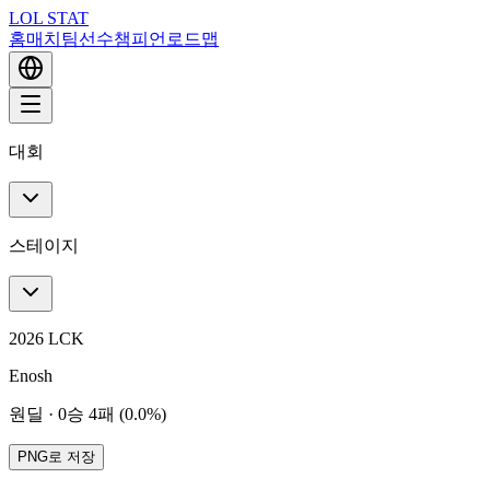
LOL STAT
홈
매치
팀
선수
챔피언
로드맵
대회
스테이지
2026 LCK
Enosh
원딜
·
0승 4패 (0.0%)
PNG로 저장