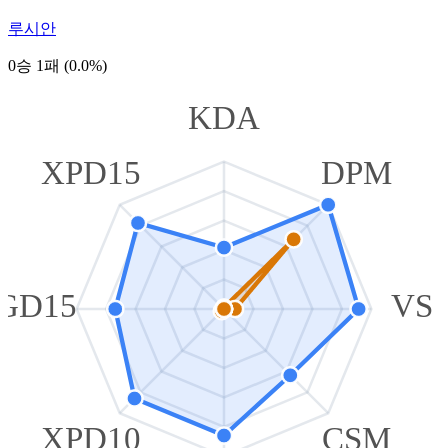
루시안
0승 1패 (0.0%)
KDA
XPD15
DPM
GD15
VS
XPD10
CSM