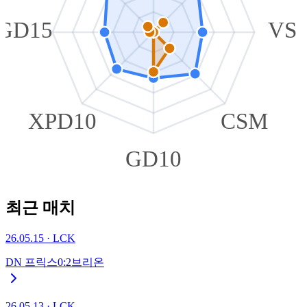
GD15
VS
XPD10
CSM
GD10
최근 매치
26.05.15
·
LCK
DN 프릭스
0
:
2
브리온
26.05.13
·
LCK