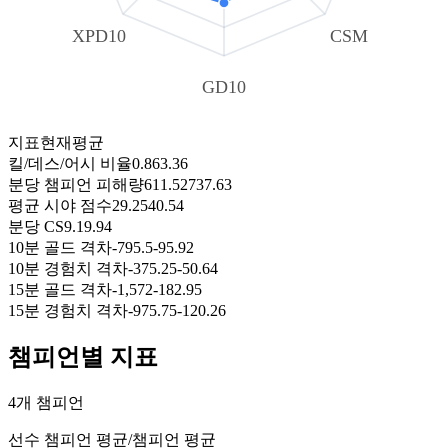
XPD10
CSM
GD10
지표
현재
평균
킬/데스/어시 비율
0.86
3.36
분당 챔피언 피해량
611.52
737.63
평균 시야 점수
29.25
40.54
분당 CS
9.1
9.94
10분 골드 격차
-795.5
-95.92
10분 경험치 격차
-375.25
-50.64
15분 골드 격차
-1,572
-182.95
15분 경험치 격차
-975.75
-120.26
챔피언별 지표
4개 챔피언
선수 챔피언 평균
/
챔피언 평균