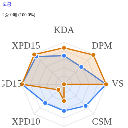
오공
2승 0패 (100.0%)
KDA
XPD15
DPM
GD15
VS
XPD10
CSM