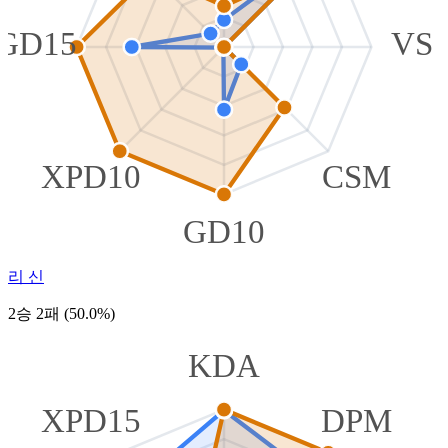
GD15
VS
XPD10
CSM
GD10
리 신
2승 2패 (50.0%)
KDA
XPD15
DPM