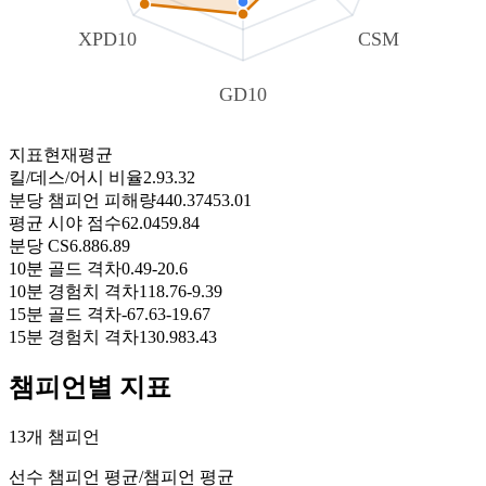
XPD10
CSM
GD10
지표
현재
평균
킬/데스/어시 비율
2.9
3.32
분당 챔피언 피해량
440.37
453.01
평균 시야 점수
62.04
59.84
분당 CS
6.88
6.89
10분 골드 격차
0.49
-20.6
10분 경험치 격차
118.76
-9.39
15분 골드 격차
-67.63
-19.67
15분 경험치 격차
130.98
3.43
챔피언별 지표
13개 챔피언
선수 챔피언 평균
/
챔피언 평균