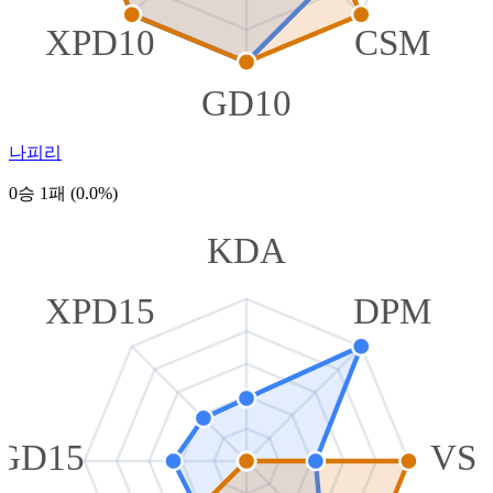
XPD10
CSM
GD10
나피리
0승 1패 (0.0%)
KDA
XPD15
DPM
GD15
VS