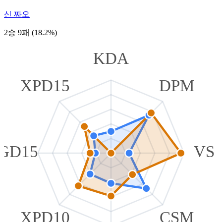
신 짜오
2승 9패 (18.2%)
KDA
XPD15
DPM
GD15
VS
XPD10
CSM