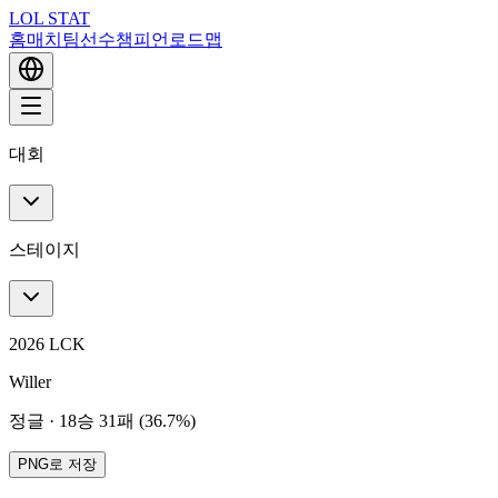
LOL STAT
홈
매치
팀
선수
챔피언
로드맵
대회
스테이지
2026 LCK
Willer
정글
·
18승 31패 (36.7%)
PNG로 저장