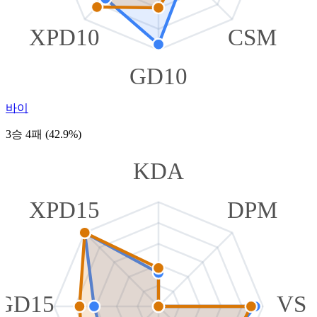
XPD10
CSM
GD10
바이
3승 4패 (42.9%)
KDA
XPD15
DPM
GD15
VS