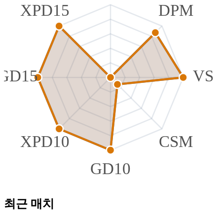
XPD15
DPM
GD15
VS
XPD10
CSM
GD10
최근 매치