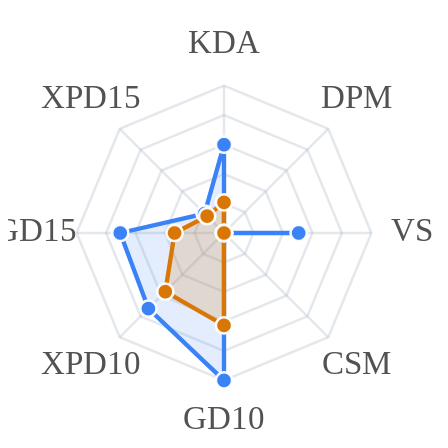
KDA
XPD15
DPM
GD15
VS
XPD10
CSM
GD10