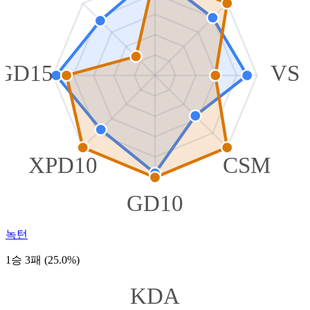
GD15
VS
XPD10
CSM
GD10
녹턴
1승 3패 (25.0%)
KDA