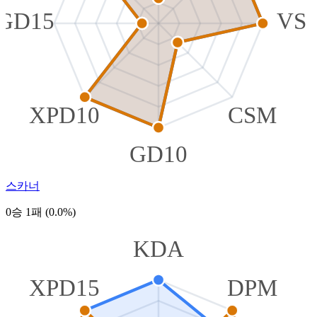
GD15
VS
XPD10
CSM
GD10
스카너
0승 1패 (0.0%)
KDA
XPD15
DPM