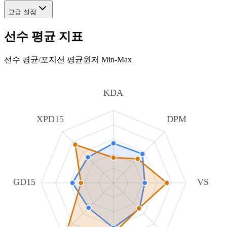
고급 설정
선수 평균 지표
선수 평균
/
포지션 평균
윈저 Min-Max
KDA
XPD15
DPM
GD15
VS