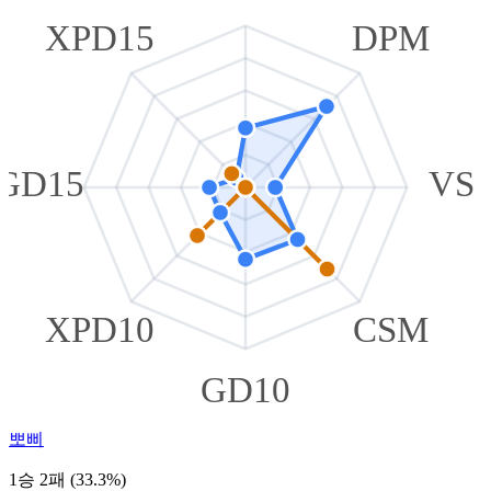
XPD15
DPM
GD15
VS
XPD10
CSM
GD10
뽀삐
1승 2패 (33.3%)