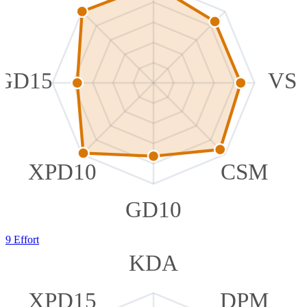
GD15
VS
XPD10
CSM
GD10
9 Effort
KDA
XPD15
DPM