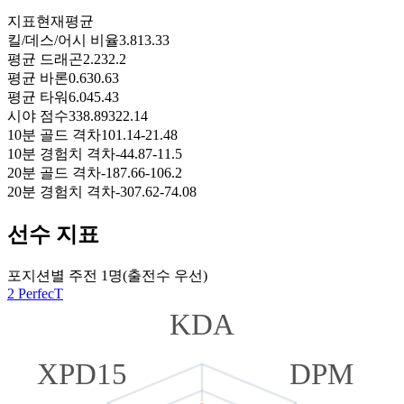
지표
현재
평균
킬/데스/어시 비율
3.81
3.33
평균 드래곤
2.23
2.2
평균 바론
0.63
0.63
평균 타워
6.04
5.43
시야 점수
338.89
322.14
10분 골드 격차
101.14
-21.48
10분 경험치 격차
-44.87
-11.5
20분 골드 격차
-187.66
-106.2
20분 경험치 격차
-307.62
-74.08
선수 지표
포지션별 주전 1명(출전수 우선)
2 PerfecT
KDA
XPD15
DPM