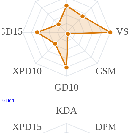
GD15
VS
XPD10
CSM
GD10
6 Bdd
KDA
XPD15
DPM