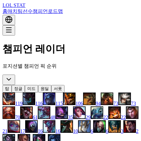
LOL STAT
홈
매치
팀
선수
챔피언
로드맵
챔피언 레이더
포지션별 챔피언 픽 순위
탑
정글
미드
원딜
서폿
119
116
115
106
94
73
73
70
61
48
35
29
22
22
21
17
16
16
10
6
6
3
2