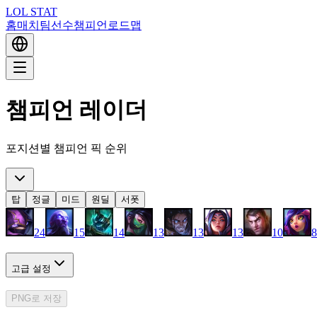
LOL STAT
홈
매치
팀
선수
챔피언
로드맵
챔피언 레이더
포지션별 챔피언 픽 순위
탑
정글
미드
원딜
서폿
24
15
14
13
13
13
10
8
고급 설정
PNG로 저장