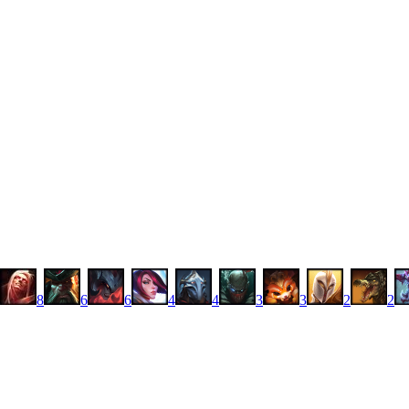
8
6
6
4
4
3
3
2
2