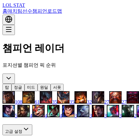
LOL STAT
홈
매치
팀
선수
챔피언
로드맵
챔피언 레이더
포지션별 챔피언 픽 순위
탑
정글
미드
원딜
서폿
108
61
35
35
32
27
27
5
4
4
4
3
3
3
3
2
고급 설정