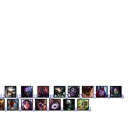
12
11
11
10
7
7
7
6
6
1
1
1
1
1
1
1