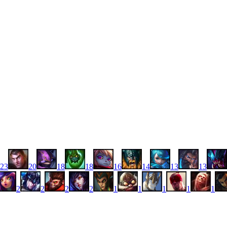
23
20
18
18
16
14
13
13
2
2
2
2
1
1
1
1
1