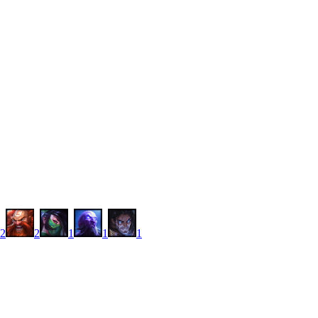
2
2
1
1
1