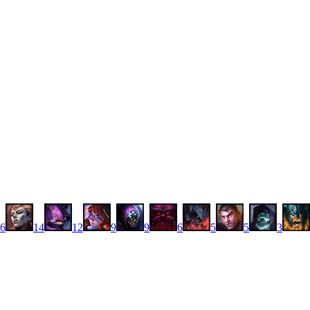
6
14
12
9
9
6
5
5
3