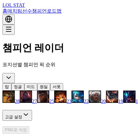
LOL STAT
홈
매치
팀
선수
챔피언
로드맵
챔피언 레이더
포지션별 챔피언 픽 순위
탑
정글
미드
원딜
서폿
28
27
25
23
22
20
19
1
고급 설정
PNG로 저장