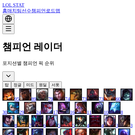
LOL STAT
홈
매치
팀
선수
챔피언
로드맵
챔피언 레이더
포지션별 챔피언 픽 순위
탑
정글
미드
원딜
서폿
95
89
79
74
73
73
60
30
29
24
17
16
11
10
8
8
7
6
5
5
4
4
3
3