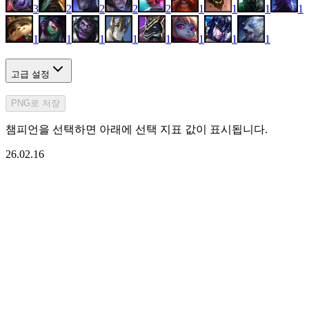
3
2
2
2
2
1
1
1
1
1
1
1
1
1
1
1
1
고급 설정
PNG로 저장
챔피언을 선택하면 아래에 선택 지표 값이 표시됩니다.
26.02.16