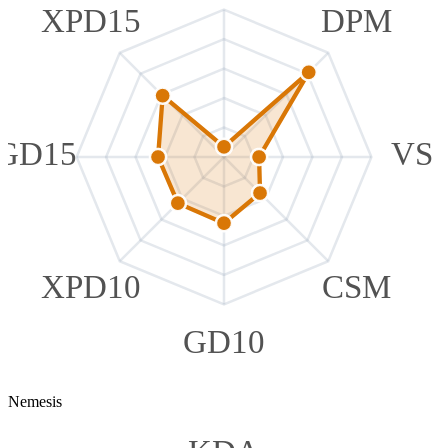
XPD15
DPM
GD15
VS
XPD10
CSM
GD10
Nemesis