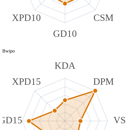
XPD10
CSM
GD10
Bwipo
KDA
XPD15
DPM
GD15
VS