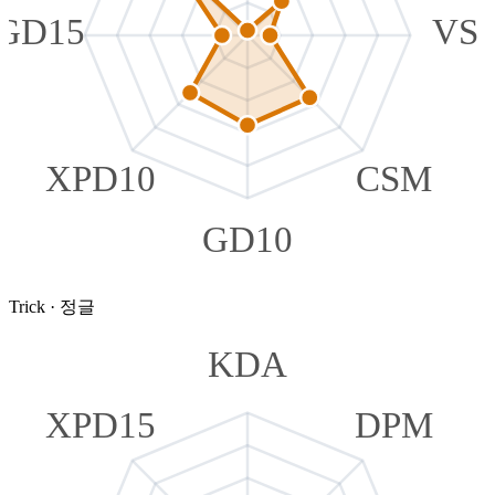
GD15
VS
XPD10
CSM
GD10
Trick
·
정글
KDA
XPD15
DPM