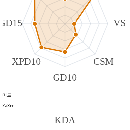
GD15
VS
XPD10
CSM
GD10
미드
ZaZee
KDA