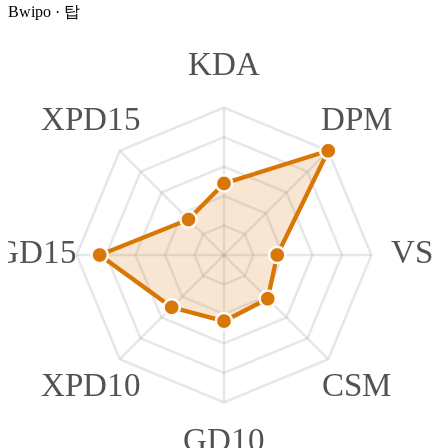
Bwipo
·
탑
KDA
XPD15
DPM
GD15
VS
XPD10
CSM
GD10