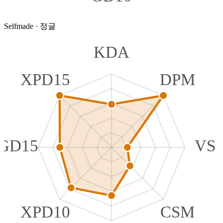
Selfmade
·
정글
KDA
XPD15
DPM
GD15
VS
XPD10
CSM