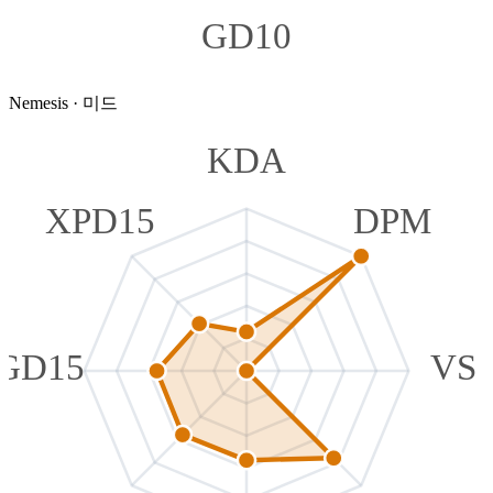
GD10
Nemesis
·
미드
KDA
XPD15
DPM
GD15
VS