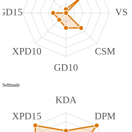
GD15
VS
XPD10
CSM
GD10
Selfmade
KDA
XPD15
DPM