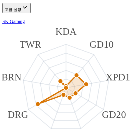
고급 설정
SK Gaming
KDA
TWR
GD10
BRN
XPD1
DRG
GD20