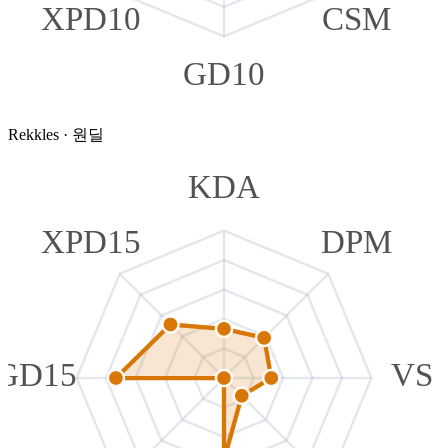
XPD10
CSM
GD10
Rekkles
·
원딜
KDA
XPD15
DPM
GD15
VS