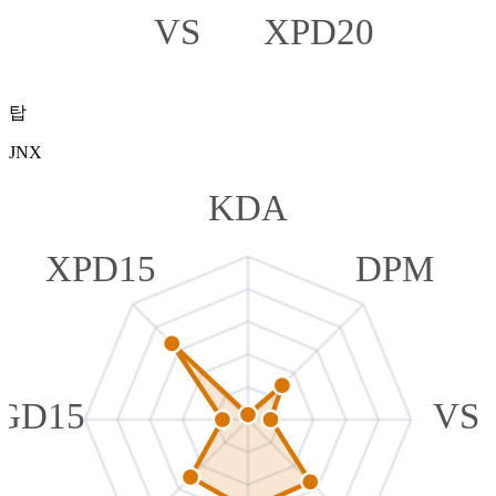
VS
XPD20
탑
JNX
KDA
XPD15
DPM
GD15
VS