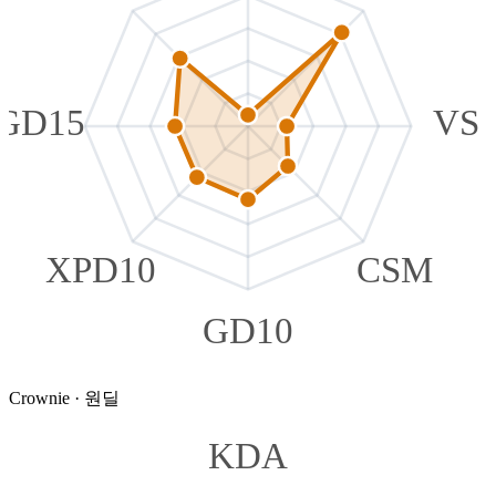
GD15
VS
XPD10
CSM
GD10
Crownie
·
원딜
KDA