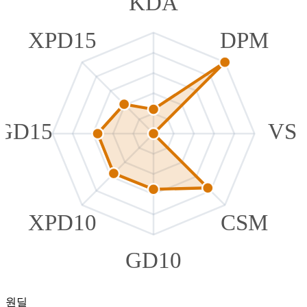
KDA
XPD15
DPM
GD15
VS
XPD10
CSM
GD10
원딜