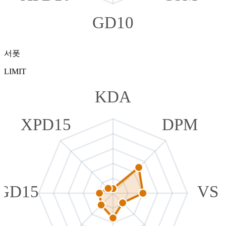
GD10
서폿
LIMIT
KDA
XPD15
DPM
GD15
VS