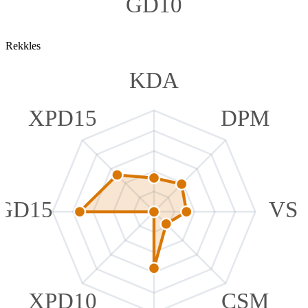
GD10
Rekkles
KDA
XPD15
DPM
GD15
VS
XPD10
CSM