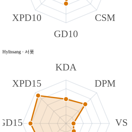
XPD10
CSM
GD10
Hylissang
·
서폿
KDA
XPD15
DPM
GD15
VS