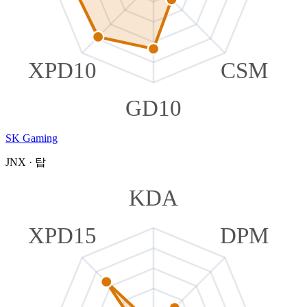
XPD10
CSM
GD10
SK Gaming
JNX
·
탑
KDA
XPD15
DPM