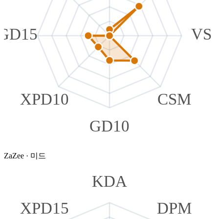
GD15
VS
XPD10
CSM
GD10
ZaZee
·
미드
KDA
XPD15
DPM