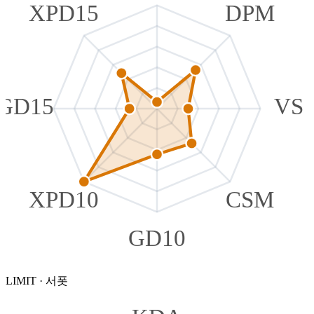
XPD15
DPM
GD15
VS
XPD10
CSM
GD10
LIMIT
·
서폿