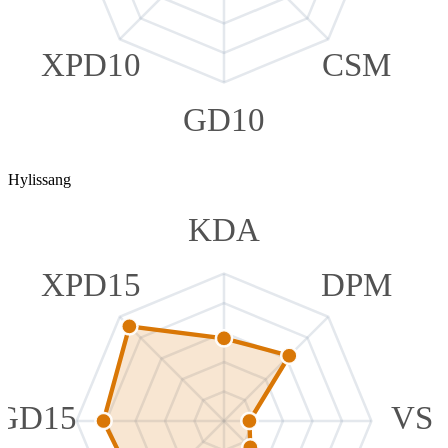
XPD10
CSM
GD10
Hylissang
KDA
XPD15
DPM
GD15
VS