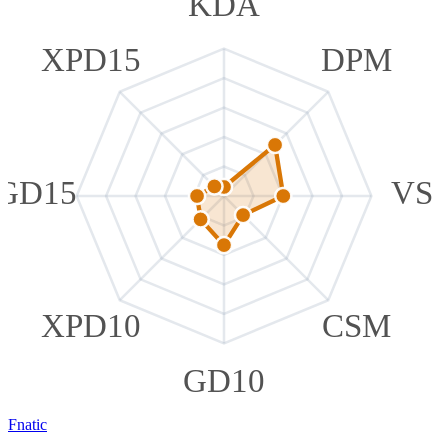
KDA
XPD15
DPM
GD15
VS
XPD10
CSM
GD10
Fnatic