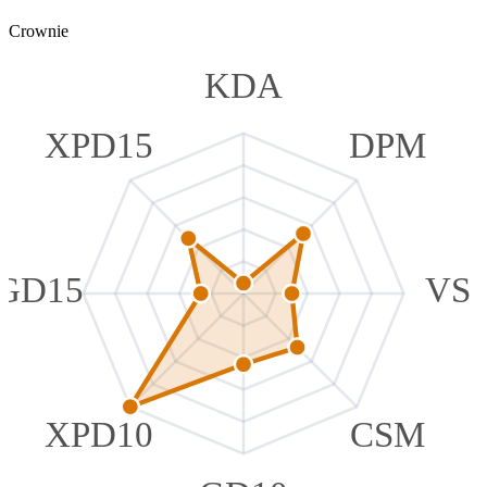
Crownie
KDA
XPD15
DPM
GD15
VS
XPD10
CSM