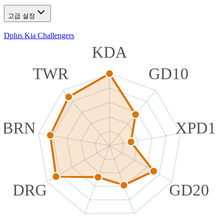
고급 설정
Dplus Kia Challengers
KDA
TWR
GD10
BRN
XPD1
DRG
GD20