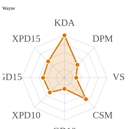
Wayne
KDA
XPD15
DPM
GD15
VS
XPD10
CSM