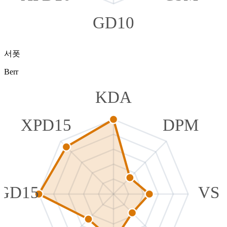
GD10
서폿
Berr
KDA
XPD15
DPM
GD15
VS