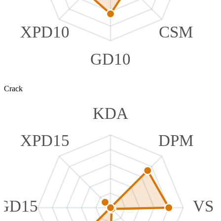
XPD10
CSM
GD10
Crack
KDA
XPD15
DPM
GD15
VS