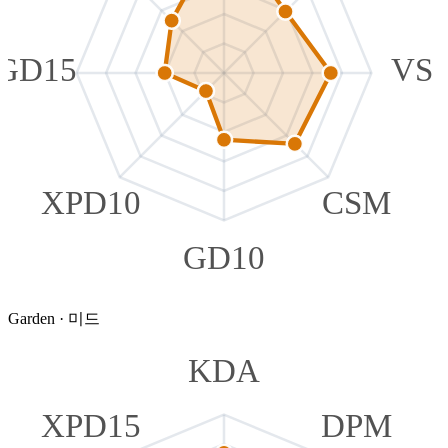
GD15
VS
XPD10
CSM
GD10
Garden
·
미드
KDA
XPD15
DPM