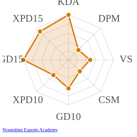
KDA
XPD15
DPM
GD15
VS
XPD10
CSM
GD10
Nongshim Esports Academy