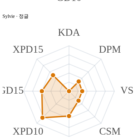
Sylvie
·
정글
KDA
XPD15
DPM
GD15
VS
XPD10
CSM