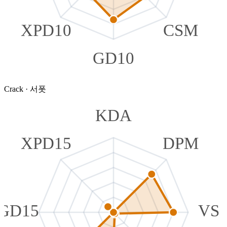
XPD10
CSM
GD10
Crack
·
서폿
KDA
XPD15
DPM
GD15
VS