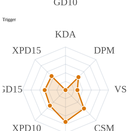
GD10
Trigger
KDA
XPD15
DPM
GD15
VS
XPD10
CSM