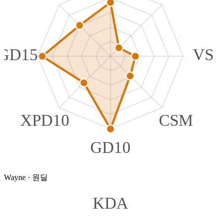
GD15
VS
XPD10
CSM
GD10
Wayne
·
원딜
KDA