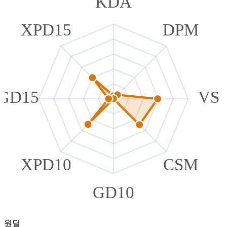
KDA
XPD15
DPM
GD15
VS
XPD10
CSM
GD10
원딜