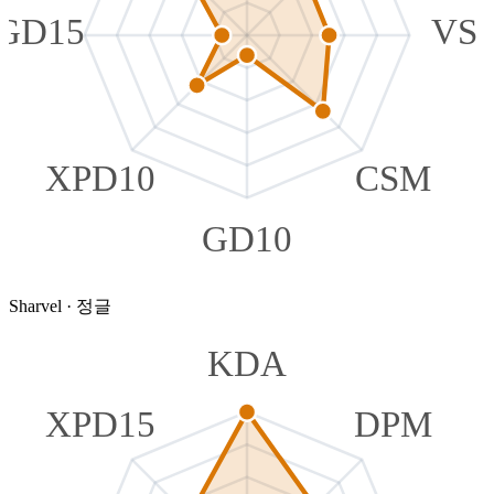
GD15
VS
XPD10
CSM
GD10
Sharvel
·
정글
KDA
XPD15
DPM