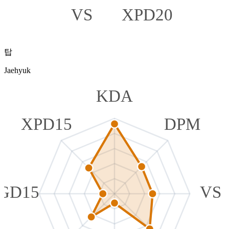
VS
XPD20
탑
Jaehyuk
KDA
XPD15
DPM
GD15
VS