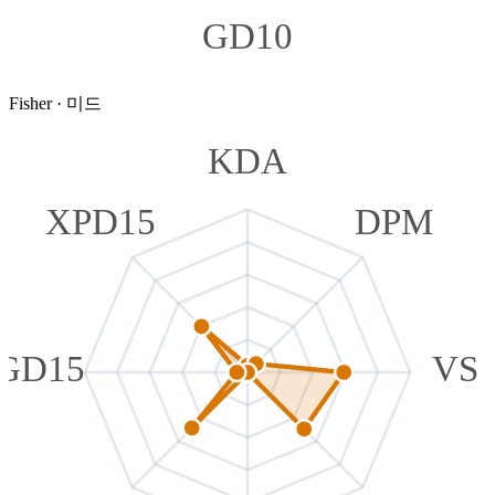
GD10
Fisher
·
미드
KDA
XPD15
DPM
GD15
VS