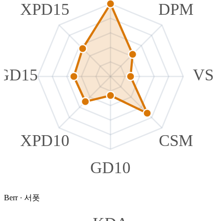
XPD15
DPM
GD15
VS
XPD10
CSM
GD10
Berr
·
서폿