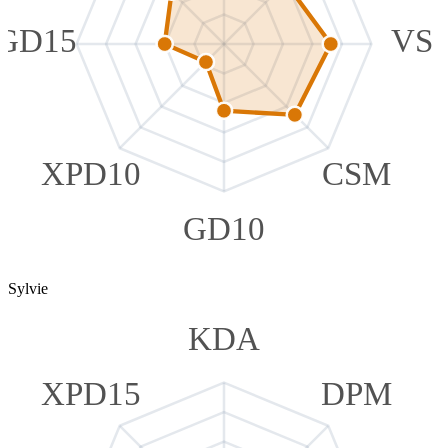
GD15
VS
XPD10
CSM
GD10
Sylvie
KDA
XPD15
DPM