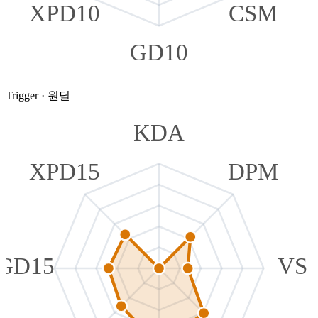
XPD10
CSM
GD10
Trigger
·
원딜
KDA
XPD15
DPM
GD15
VS