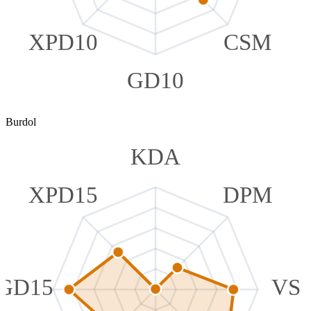
XPD10
CSM
GD10
Burdol
KDA
XPD15
DPM
GD15
VS