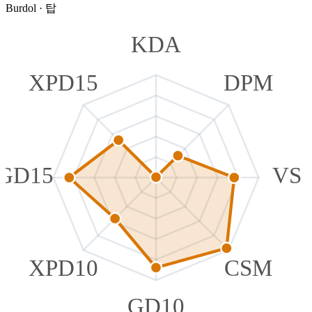
Burdol
·
탑
KDA
XPD15
DPM
GD15
VS
XPD10
CSM
GD10