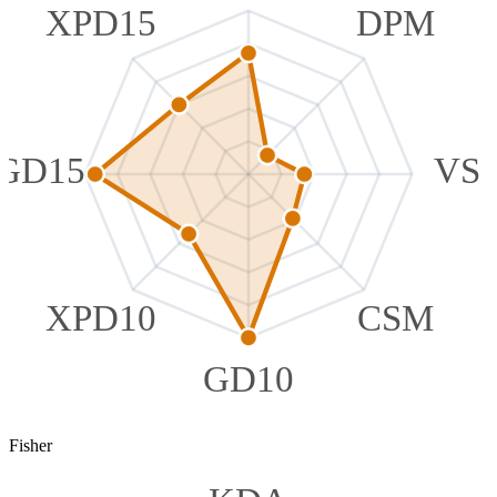
XPD15
DPM
GD15
VS
XPD10
CSM
GD10
Fisher