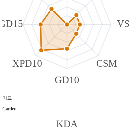
GD15
VS
XPD10
CSM
GD10
미드
Garden
KDA