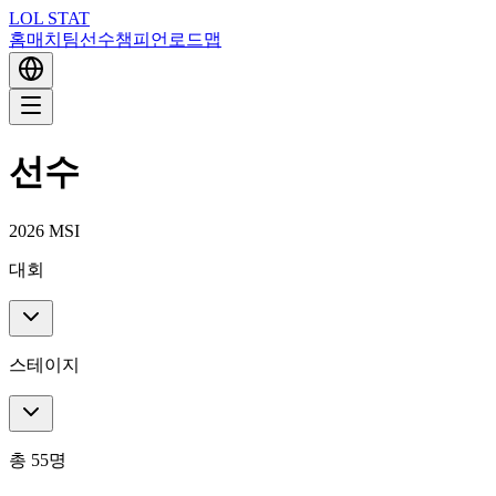
LOL STAT
홈
매치
팀
선수
챔피언
로드맵
선수
2026 MSI
대회
스테이지
총 55명