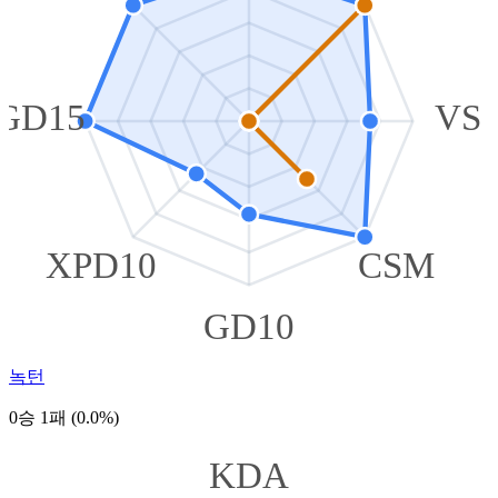
GD15
VS
XPD10
CSM
GD10
녹턴
0승 1패 (0.0%)
KDA