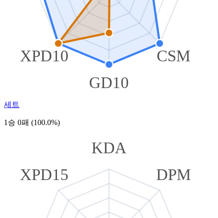
XPD10
CSM
GD10
세트
1승 0패 (100.0%)
KDA
XPD15
DPM