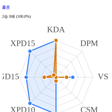
룰루
2승 0패 (100.0%)
KDA
XPD15
DPM
GD15
VS
XPD10
CSM