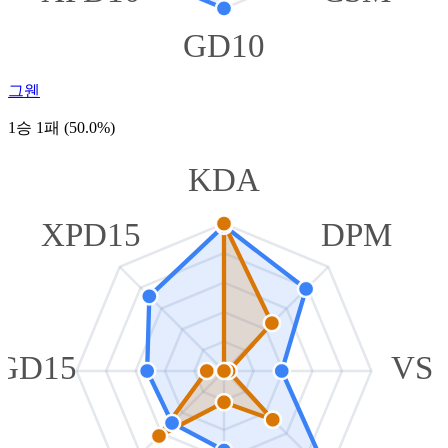
GD10
그웬
1승 1패 (50.0%)
KDA
XPD15
DPM
GD15
VS