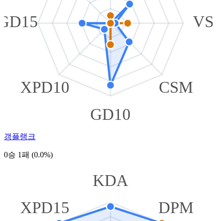
GD15
VS
XPD10
CSM
GD10
갱플랭크
0승 1패 (0.0%)
KDA
XPD15
DPM