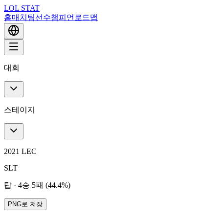
LOL STAT
홈
매치
팀
선수
챔피언
로드맵
대회
스테이지
2021 LEC
SLT
탑
·
4승 5패 (44.4%)
PNG로 저장