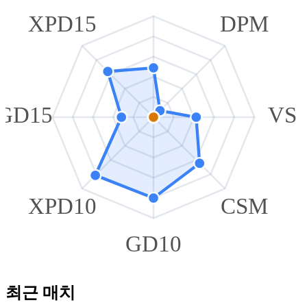
XPD15
DPM
GD15
VS
XPD10
CSM
GD10
최근 매치