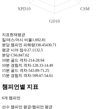
XPD10
CSM
GD10
지표
현재
평균
킬/데스/어시 비율
1.69
2.81
분당 챔피언 피해량
338.45
430.71
평균 시야 점수
27.11
32.5
분당 CS
6.84
7.62
10분 골드 격차
-214
-28.94
10분 경험치 격차
-128.33
-14.49
15분 골드 격차
-543.89
-71.25
15분 경험치 격차
-599.67
-54.61
챔피언별 지표
6개 챔피언
선수 챔피언 평균
/
챔피언 평균