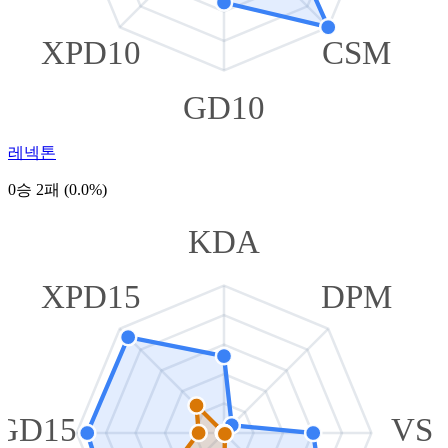
XPD10
CSM
GD10
레넥톤
0승 2패 (0.0%)
KDA
XPD15
DPM
GD15
VS