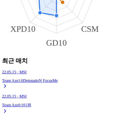
XPD10
CSM
GD10
최근 매치
22.05.15
·
MSI
Team Aze
1
:
0
DetonatioN FocusMe
22.05.15
·
MSI
Team Aze
0
:
1
티원