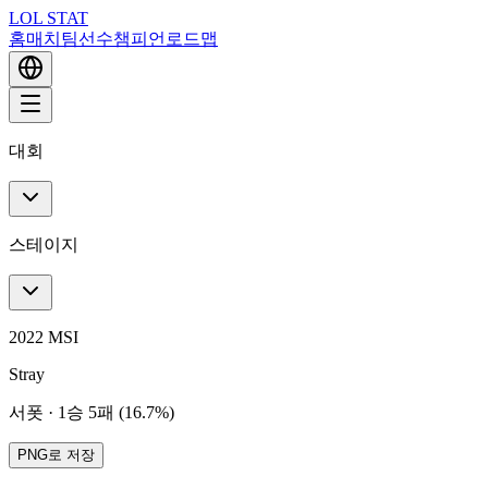
LOL STAT
홈
매치
팀
선수
챔피언
로드맵
대회
스테이지
2022 MSI
Stray
서폿
·
1승 5패 (16.7%)
PNG로 저장