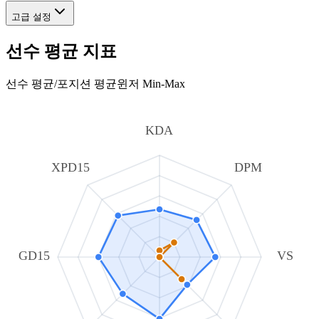
고급 설정
선수 평균 지표
선수 평균
/
포지션 평균
윈저 Min-Max
KDA
XPD15
DPM
GD15
VS