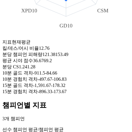
XPD10
CSM
GD10
지표
현재
평균
킬/데스/어시 비율
1
2.76
분당 챔피언 피해량
121.38
153.49
평균 시야 점수
36.67
69.2
분당 CS
1.24
1.28
10분 골드 격차
-911.5
-84.66
10분 경험치 격차
-497.67
-106.83
15분 골드 격차
-1,591.67
-178.32
15분 경험치 격차
-896.33
-173.67
챔피언별 지표
3개 챔피언
선수 챔피언 평균
/
챔피언 평균