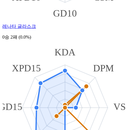
GD10
레나타 글라스크
0승 2패 (0.0%)
KDA
XPD15
DPM
GD15
VS