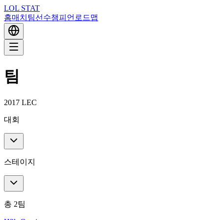
LOL STAT
홈
매치
팀
선수
챔피언
로드맵
팀
2017 LEC
대회
스테이지
총 2팀