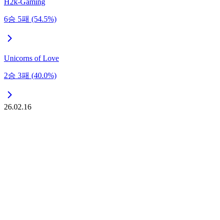
H2k-Gaming
6승 5패 (54.5%)
Unicorns of Love
2승 3패 (40.0%)
26.02.16