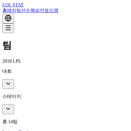
LOL STAT
홈
매치
팀
선수
챔피언
로드맵
팀
2018 LPL
대회
스테이지
총 14팀