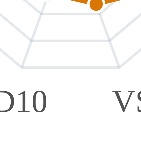
D10
V