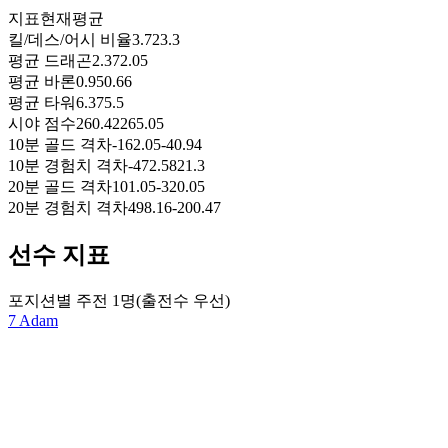
지표
현재
평균
킬/데스/어시 비율
3.72
3.3
평균 드래곤
2.37
2.05
평균 바론
0.95
0.66
평균 타워
6.37
5.5
시야 점수
260.42
265.05
10분 골드 격차
-162.05
-40.94
10분 경험치 격차
-472.58
21.3
20분 골드 격차
101.05
-320.05
20분 경험치 격차
498.16
-200.47
선수 지표
포지션별 주전 1명(출전수 우선)
7 Adam