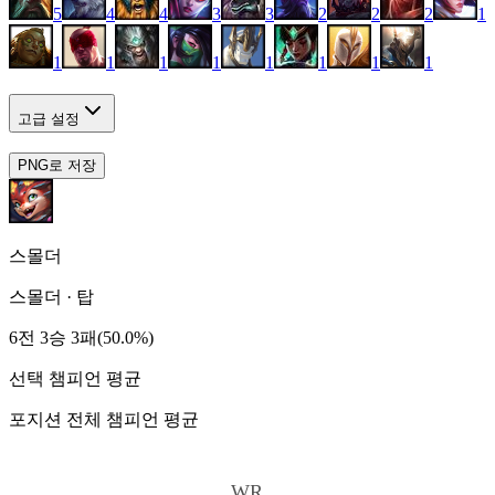
5
4
4
3
3
2
2
2
1
1
1
1
1
1
1
1
1
고급 설정
PNG로 저장
스몰더
스몰더
·
탑
6전 3승 3패(50.0%)
선택 챔피언 평균
포지션 전체 챔피언 평균
WR