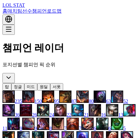
LOL STAT
홈
매치
팀
선수
챔피언
로드맵
챔피언 레이더
포지션별 챔피언 픽 순위
탑
정글
미드
원딜
서폿
235
150
95
87
80
63
52
36
26
24
22
21
16
13
11
9
9
8
7
7
6
6
5