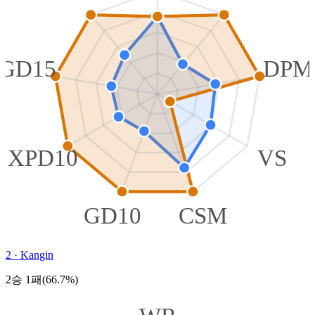
GD15
DPM
XPD10
VS
GD10
CSM
2
·
Kangin
2승 1패(66.7%)