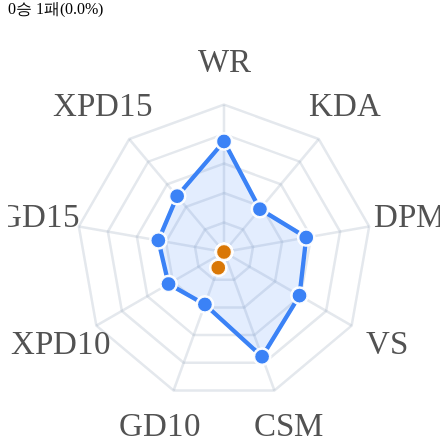
0승 1패(0.0%)
WR
XPD15
KDA
GD15
DPM
XPD10
VS
GD10
CSM