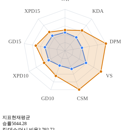
XPD15
KDA
GD15
DPM
XPD10
VS
GD10
CSM
지표
현재
평균
승률
50
44.28
킬/데스/어시 비율
3.79
2.72