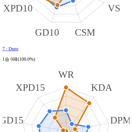
XPD10
VS
GD10
CSM
7
·
Duro
1승 0패(100.0%)
WR
XPD15
KDA
GD15
DPM