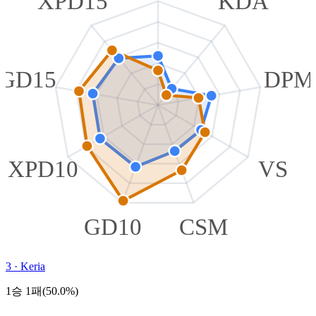
XPD15
KDA
GD15
DPM
XPD10
VS
GD10
CSM
3
·
Keria
1승 1패(50.0%)