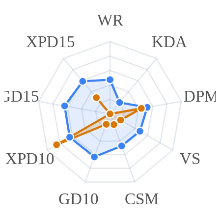
WR
XPD15
KDA
GD15
DPM
XPD10
VS
GD10
CSM