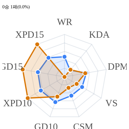
0승 1패(0.0%)
WR
XPD15
KDA
GD15
DPM
XPD10
VS
GD10
CSM