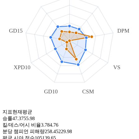
GD15
DPM
XPD10
VS
GD10
CSM
지표
현재
평균
승률
47.37
55.98
킬/데스/어시 비율
3.78
4.76
분당 챔피언 피해량
258.45
229.98
평균 시야 점수
105
139.65