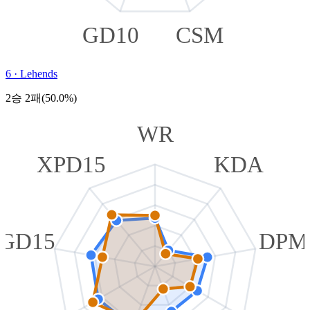
GD10
CSM
6
·
Lehends
2승 2패(50.0%)
WR
XPD15
KDA
GD15
DPM