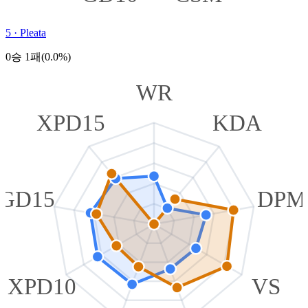
5
·
Pleata
0승 1패(0.0%)
WR
XPD15
KDA
GD15
DPM
XPD10
VS