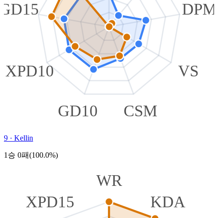
GD15
DPM
XPD10
VS
GD10
CSM
9
·
Kellin
1승 0패(100.0%)
WR
XPD15
KDA