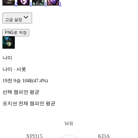
2
1
1
1
고급 설정
PNG로 저장
나미
나미
·
서폿
19전 9승 10패(47.4%)
선택 챔피언 평균
포지션 전체 챔피언 평균
WR
XPD15
KDA