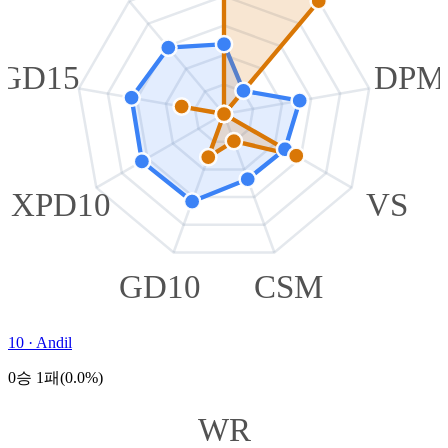
GD15
DPM
XPD10
VS
GD10
CSM
10
·
Andil
0승 1패(0.0%)
WR