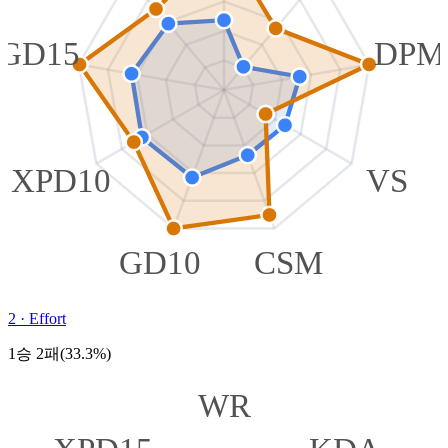
GD15
DPM
XPD10
VS
GD10
CSM
2
·
Effort
1승 2패(33.3%)
WR