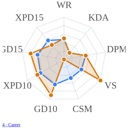
WR
XPD15
KDA
GD15
DPM
XPD10
VS
GD10
CSM
4
·
Career