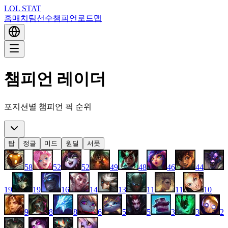
LOL STAT
홈
매치
팀
선수
챔피언
로드맵
챔피언 레이더
포지션별 챔피언 픽 순위
탑
정글
미드
원딜
서폿
58
52
52
49
48
46
44
19
19
16
14
13
11
11
10
9
8
8
6
5
5
3
3
2