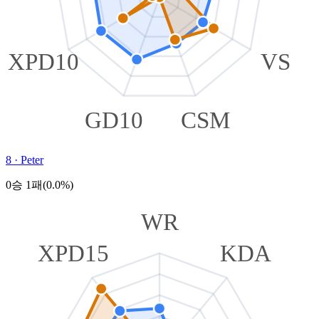
XPD10
VS
GD10
CSM
8
·
Peter
0승 1패(0.0%)
WR
XPD15
KDA