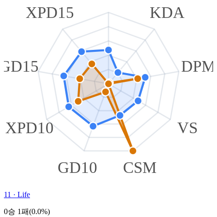
XPD15
KDA
GD15
DPM
XPD10
VS
GD10
CSM
11
·
Life
0승 1패(0.0%)