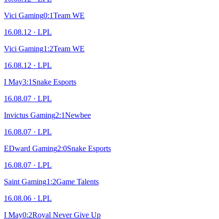
Vici Gaming
0
:
1
Team WE
16.08.12
·
LPL
Vici Gaming
1
:
2
Team WE
16.08.12
·
LPL
I May
3
:
1
Snake Esports
16.08.07
·
LPL
Invictus Gaming
2
:
1
Newbee
16.08.07
·
LPL
EDward Gaming
2
:
0
Snake Esports
16.08.07
·
LPL
Saint Gaming
1
:
2
Game Talents
16.08.06
·
LPL
I May
0
:
2
Royal Never Give Up