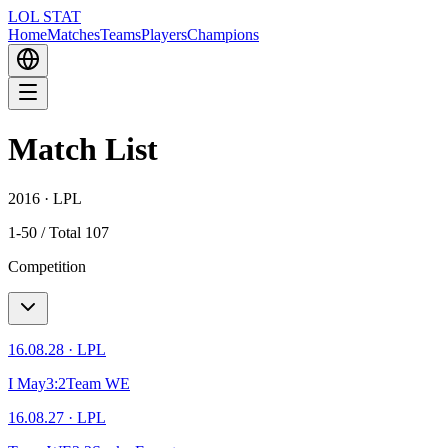
LOL STAT
Home
Matches
Teams
Players
Champions
Match List
2016 · LPL
1-50 / Total 107
Competition
16.08.28
·
LPL
I May
3
:
2
Team WE
16.08.27
·
LPL