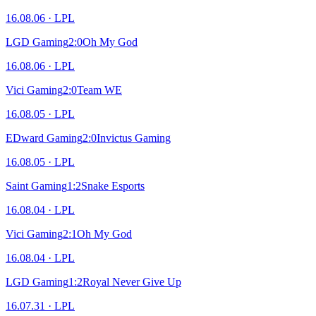
16.08.06
·
LPL
LGD Gaming
2
:
0
Oh My God
16.08.06
·
LPL
Vici Gaming
2
:
0
Team WE
16.08.05
·
LPL
EDward Gaming
2
:
0
Invictus Gaming
16.08.05
·
LPL
Saint Gaming
1
:
2
Snake Esports
16.08.04
·
LPL
Vici Gaming
2
:
1
Oh My God
16.08.04
·
LPL
LGD Gaming
1
:
2
Royal Never Give Up
16.07.31
·
LPL