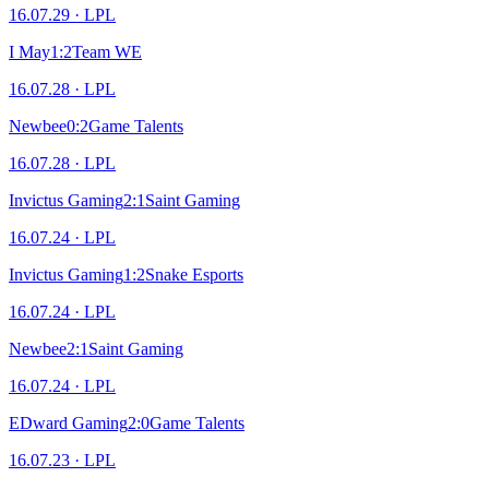
16.07.29
·
LPL
I May
1
:
2
Team WE
16.07.28
·
LPL
Newbee
0
:
2
Game Talents
16.07.28
·
LPL
Invictus Gaming
2
:
1
Saint Gaming
16.07.24
·
LPL
Invictus Gaming
1
:
2
Snake Esports
16.07.24
·
LPL
Newbee
2
:
1
Saint Gaming
16.07.24
·
LPL
EDward Gaming
2
:
0
Game Talents
16.07.23
·
LPL