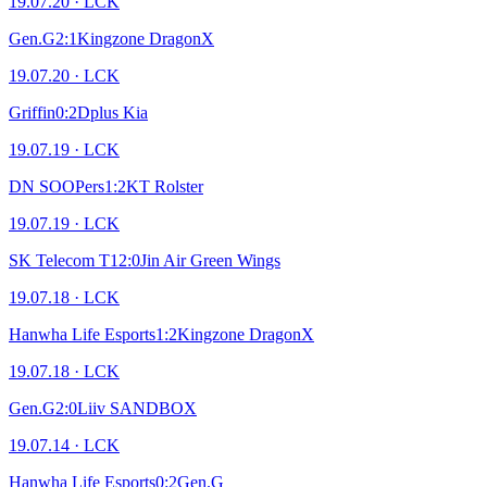
19.07.20
·
LCK
Gen.G
2
:
1
Kingzone DragonX
19.07.20
·
LCK
Griffin
0
:
2
Dplus Kia
19.07.19
·
LCK
DN SOOPers
1
:
2
KT Rolster
19.07.19
·
LCK
SK Telecom T1
2
:
0
Jin Air Green Wings
19.07.18
·
LCK
Hanwha Life Esports
1
:
2
Kingzone DragonX
19.07.18
·
LCK
Gen.G
2
:
0
Liiv SANDBOX
19.07.14
·
LCK
Hanwha Life Esports
0
:
2
Gen.G