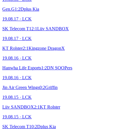
Gen.G
1
:
2
Dplus Kia
19.08.17
·
LCK
SK Telecom T1
2
:
1
Liiv SANDBOX
19.08.17
·
LCK
KT Rolster
2
:
1
Kingzone DragonX
19.08.16
·
LCK
Hanwha Life Esports
1
:
2
DN SOOPers
19.08.16
·
LCK
Jin Air Green Wings
0
:
2
Griffin
19.08.15
·
LCK
Liiv SANDBOX
2
:
1
KT Rolster
19.08.15
·
LCK
SK Telecom T1
0
:
2
Dplus Kia