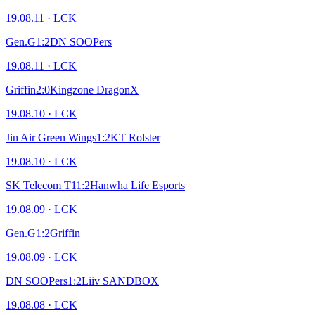
19.08.11
·
LCK
Gen.G
1
:
2
DN SOOPers
19.08.11
·
LCK
Griffin
2
:
0
Kingzone DragonX
19.08.10
·
LCK
Jin Air Green Wings
1
:
2
KT Rolster
19.08.10
·
LCK
SK Telecom T1
1
:
2
Hanwha Life Esports
19.08.09
·
LCK
Gen.G
1
:
2
Griffin
19.08.09
·
LCK
DN SOOPers
1
:
2
Liiv SANDBOX
19.08.08
·
LCK