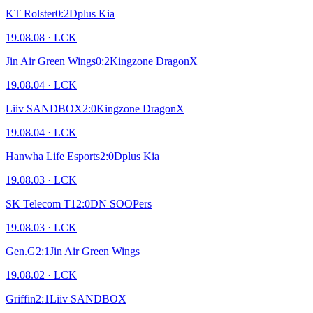
KT Rolster
0
:
2
Dplus Kia
19.08.08
·
LCK
Jin Air Green Wings
0
:
2
Kingzone DragonX
19.08.04
·
LCK
Liiv SANDBOX
2
:
0
Kingzone DragonX
19.08.04
·
LCK
Hanwha Life Esports
2
:
0
Dplus Kia
19.08.03
·
LCK
SK Telecom T1
2
:
0
DN SOOPers
19.08.03
·
LCK
Gen.G
2
:
1
Jin Air Green Wings
19.08.02
·
LCK
Griffin
2
:
1
Liiv SANDBOX