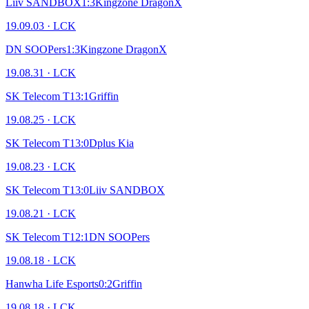
Liiv SANDBOX
1
:
3
Kingzone DragonX
19.09.03
·
LCK
DN SOOPers
1
:
3
Kingzone DragonX
19.08.31
·
LCK
SK Telecom T1
3
:
1
Griffin
19.08.25
·
LCK
SK Telecom T1
3
:
0
Dplus Kia
19.08.23
·
LCK
SK Telecom T1
3
:
0
Liiv SANDBOX
19.08.21
·
LCK
SK Telecom T1
2
:
1
DN SOOPers
19.08.18
·
LCK
Hanwha Life Esports
0
:
2
Griffin
19.08.18
·
LCK