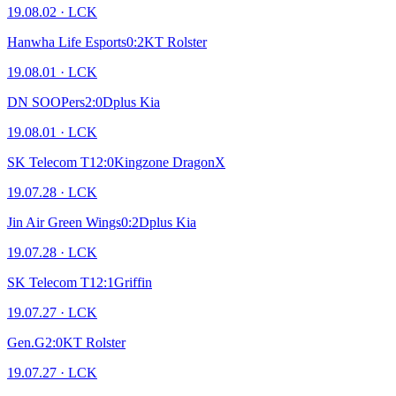
19.08.02
·
LCK
Hanwha Life Esports
0
:
2
KT Rolster
19.08.01
·
LCK
DN SOOPers
2
:
0
Dplus Kia
19.08.01
·
LCK
SK Telecom T1
2
:
0
Kingzone DragonX
19.07.28
·
LCK
Jin Air Green Wings
0
:
2
Dplus Kia
19.07.28
·
LCK
SK Telecom T1
2
:
1
Griffin
19.07.27
·
LCK
Gen.G
2
:
0
KT Rolster
19.07.27
·
LCK