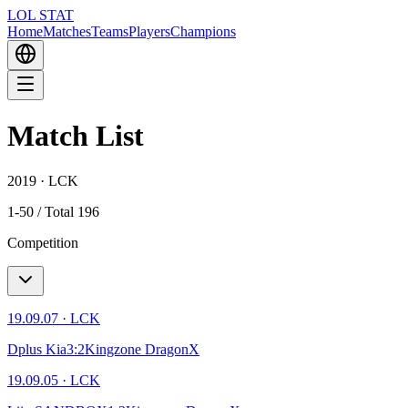
LOL STAT
Home
Matches
Teams
Players
Champions
Match List
2019 · LCK
1-50 / Total 196
Competition
19.09.07
·
LCK
Dplus Kia
3
:
2
Kingzone DragonX
19.09.05
·
LCK