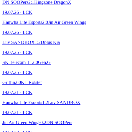
DN SOOPers
2
:
1
Kingzone DragonX
19.07.26
·
LCK
Hanwha Life Esports
2
:
0
Jin Air Green Wings
19.07.26
·
LCK
Liiv SANDBOX
1
:
2
Dplus Kia
19.07.25
·
LCK
SK Telecom T1
2
:
0
Gen.G
19.07.25
·
LCK
Griffin
2
:
0
KT Rolster
19.07.21
·
LCK
Hanwha Life Esports
1
:
2
Liiv SANDBOX
19.07.21
·
LCK
Jin Air Green Wings
0
:
2
DN SOOPers