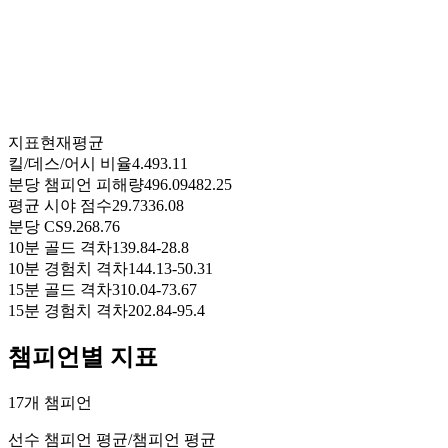
지표
현재
평균
킬/데스/어시 비율
4.49
3.11
분당 챔피언 피해량
496.09
482.25
평균 시야 점수
29.73
36.08
분당 CS
9.26
8.76
10분 골드 격차
139.84
-28.8
10분 경험치 격차
144.13
-50.31
15분 골드 격차
310.04
-73.67
15분 경험치 격차
202.84
-95.4
챔피언별 지표
17개 챔피언
선수 챔피언 평균
/
챔피언 평균