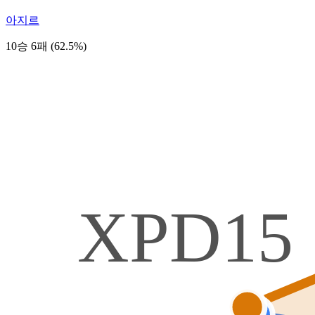
아지르
10승 6패 (62.5%)
XPD15