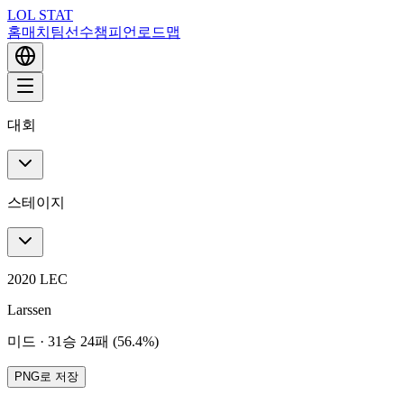
LOL STAT
홈
매치
팀
선수
챔피언
로드맵
대회
스테이지
2020 LEC
Larssen
미드
·
31승 24패 (56.4%)
PNG로 저장