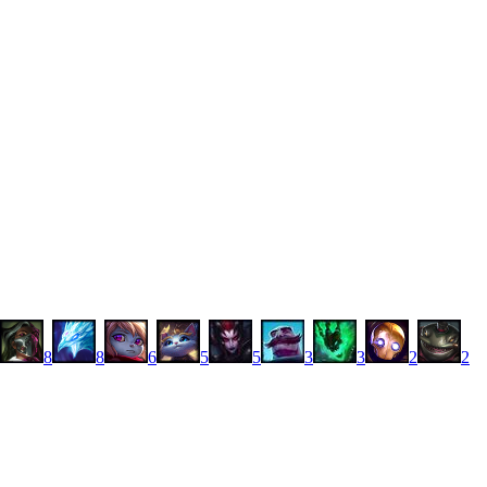
8
8
6
5
5
3
3
2
2