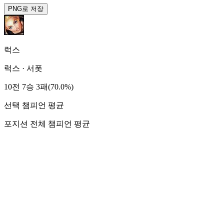
PNG로 저장
럭스
럭스
·
서폿
10전 7승 3패(70.0%)
선택 챔피언 평균
포지션 전체 챔피언 평균