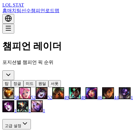
LOL STAT
홈
매치
팀
선수
챔피언
로드맵
챔피언 레이더
포지션별 챔피언 픽 순위
탑
정글
미드
원딜
서폿
58
52
52
49
48
46
44
1
1
1
1
고급 설정