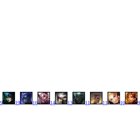
9
19
16
14
13
11
11
10
9