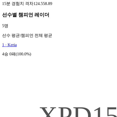
15분 경험치 격차
124.5
58.89
선수별 챔피언 레이더
5명
선수 평균
/
챔피언 전체 평균
1
·
Keria
4승 0패(100.0%)
XPD1