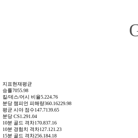
지표
현재
평균
승률
70
55.98
킬/데스/어시 비율
5.22
4.76
분당 챔피언 피해량
360.16
229.98
평균 시야 점수
147.7
139.65
분당 CS
1.29
1.04
10분 골드 격차
170.8
37.16
10분 경험치 격차
127.1
21.23
15분 골드 격차
256.1
84.18