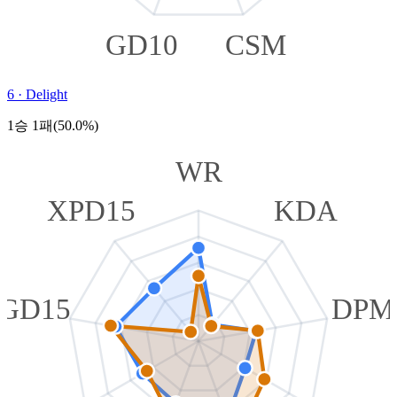
GD10
CSM
6
·
Delight
1승 1패(50.0%)
WR
XPD15
KDA
GD15
DPM