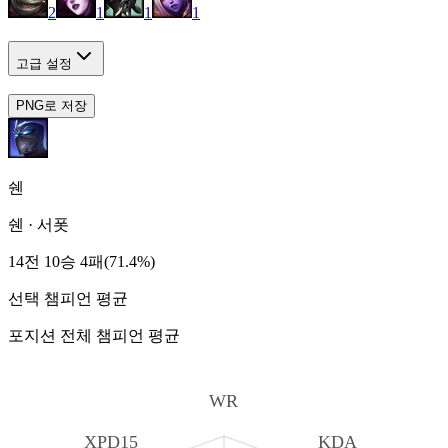
2
1
1
1
고급 설정
PNG로 저장
쉔
쉔
·
서폿
14전 10승 4패(71.4%)
선택 챔피언 평균
포지션 전체 챔피언 평균
WR
XPD15
KDA