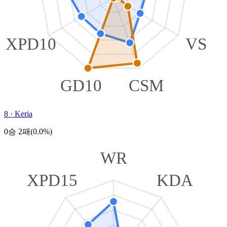
XPD10
VS
GD10
CSM
8
·
Keria
0승 2패(0.0%)
WR
XPD15
KDA