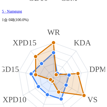
5
·
Namgung
1승 0패(100.0%)
WR
XPD15
KDA
GD15
DPM
XPD10
VS