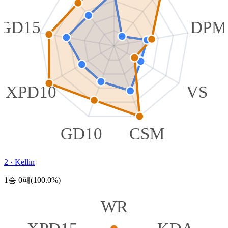
GD15
DPM
XPD10
VS
GD10
CSM
2
·
Kellin
1승 0패(100.0%)
WR