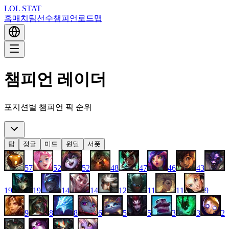
LOL STAT
홈
매치
팀
선수
챔피언
로드맵
챔피언 레이더
포지션별 챔피언 픽 순위
탑
정글
미드
원딜
서폿
57
52
52
48
47
46
43
19
19
14
14
12
11
11
9
9
8
8
6
5
5
3
3
2