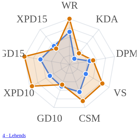
WR
XPD15
KDA
GD15
DPM
XPD10
VS
GD10
CSM
4
·
Lehends