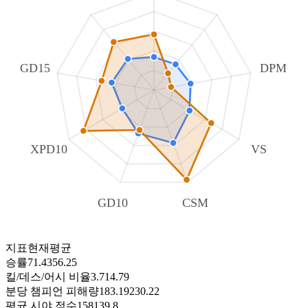
GD15
DPM
XPD10
VS
GD10
CSM
지표
현재
평균
승률
71.43
56.25
킬/데스/어시 비율
3.71
4.79
분당 챔피언 피해량
183.19
230.22
평균 시야 점수
158
139.8