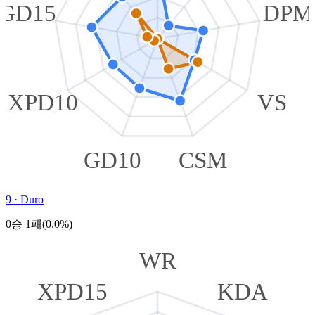
GD15
DPM
XPD10
VS
GD10
CSM
9
·
Duro
0승 1패(0.0%)
WR
XPD15
KDA