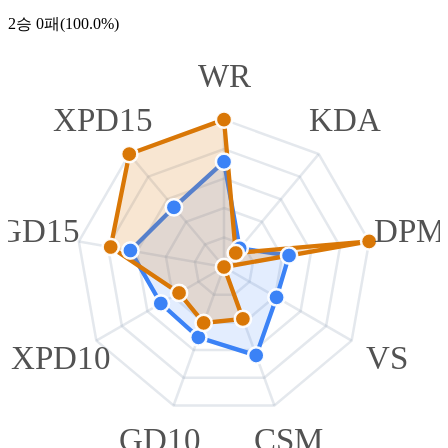
2승 0패(100.0%)
WR
XPD15
KDA
GD15
DPM
XPD10
VS
GD10
CSM