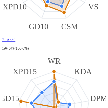
XPD10
VS
GD10
CSM
7
·
Andil
1승 0패(100.0%)
WR
XPD15
KDA
GD15
DPM