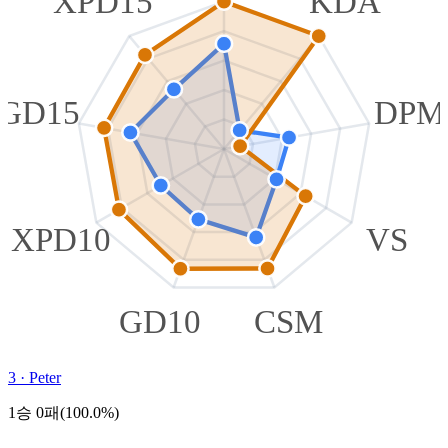
XPD15
KDA
GD15
DPM
XPD10
VS
GD10
CSM
3
·
Peter
1승 0패(100.0%)