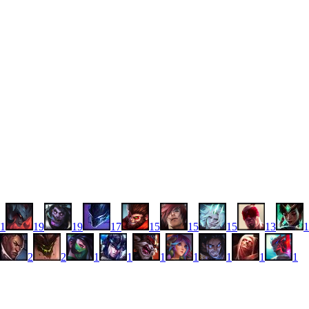
1
19
19
17
15
15
15
13
1
2
2
1
1
1
1
1
1
1