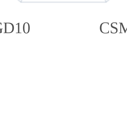
GD10
CS