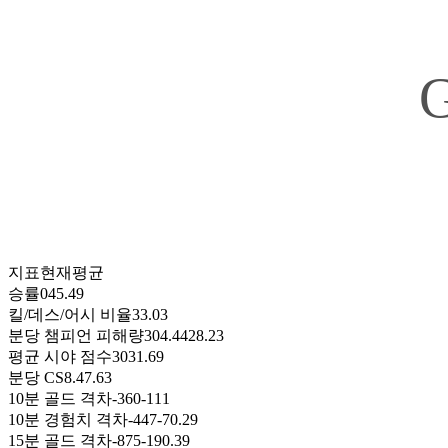
지표
현재
평균
승률
0
45.49
킬/데스/어시 비율
3
3.03
분당 챔피언 피해량
304.4
428.23
평균 시야 점수
30
31.69
분당 CS
8.4
7.63
10분 골드 격차
-360
-111
10분 경험치 격차
-447
-70.29
15분 골드 격차
-875
-190.39