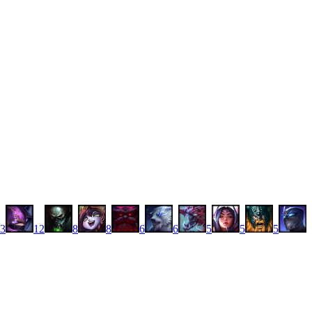
3
12
8
8
6
6
5
5
5