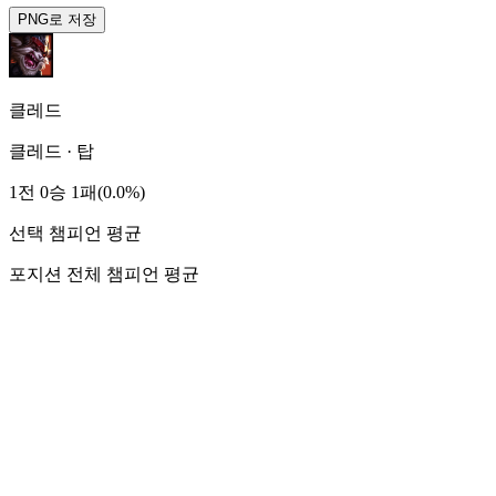
PNG로 저장
클레드
클레드
·
탑
1전 0승 1패(0.0%)
선택 챔피언 평균
포지션 전체 챔피언 평균