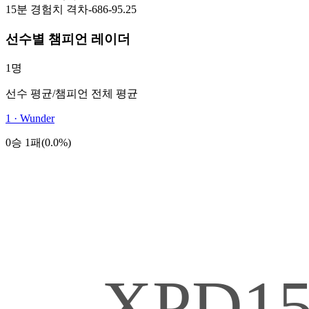
15분 경험치 격차
-686
-95.25
선수별 챔피언 레이더
1명
선수 평균
/
챔피언 전체 평균
1
·
Wunder
0승 1패(0.0%)
XPD1