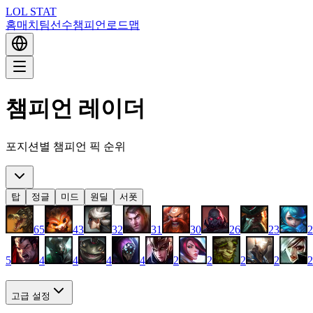
LOL STAT
홈
매치
팀
선수
챔피언
로드맵
챔피언 레이더
포지션별 챔피언 픽 순위
탑
정글
미드
원딜
서폿
65
43
32
31
30
26
23
2
5
4
4
4
4
2
2
2
2
2
고급 설정