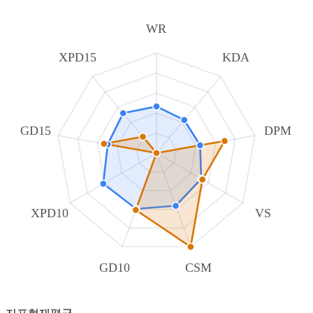
WR
XPD15
KDA
GD15
DPM
XPD10
VS
GD10
CSM