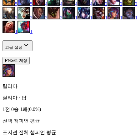
5
5
4
4
4
4
2
2
2
2
2
2
2
1
1
1
1
1
1
1
고급 설정
PNG로 저장
릴리아
릴리아
·
탑
1전 0승 1패(0.0%)
선택 챔피언 평균
포지션 전체 챔피언 평균