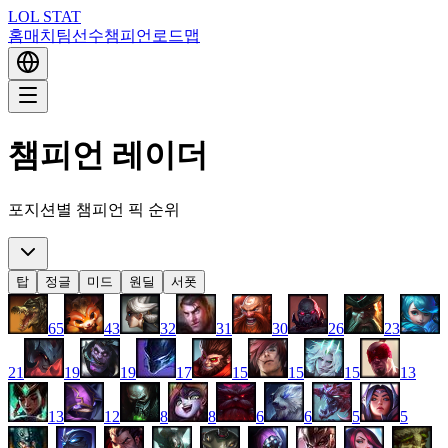
LOL STAT
홈
매치
팀
선수
챔피언
로드맵
챔피언 레이더
포지션별 챔피언 픽 순위
탑
정글
미드
원딜
서폿
65
43
32
31
30
26
23
21
19
19
17
15
15
15
13
13
12
8
8
6
6
5
5