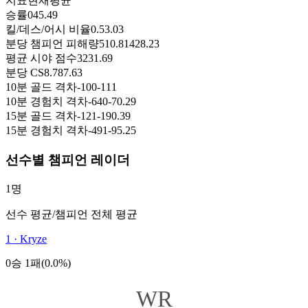
지표
현재
평균
승률
0
45.49
킬/데스/어시 비율
0.5
3.03
분당 챔피언 피해량
510.81
428.23
평균 시야 점수
32
31.69
분당 CS
8.78
7.63
10분 골드 격차
-100
-111
10분 경험치 격차
-640
-70.29
15분 골드 격차
-121
-190.39
15분 경험치 격차
-491
-95.25
선수별 챔피언 레이더
1명
선수 평균
/
챔피언 전체 평균
1
·
Kryze
0승 1패(0.0%)
WR