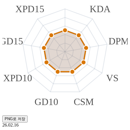
XPD15
KDA
GD15
DPM
XPD10
VS
GD10
CSM
PNG로 저장
26.02.16