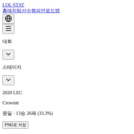
LOL STAT
홈
매치
팀
선수
챔피언
로드맵
대회
스테이지
2020 LEC
Crownie
원딜
·
13승 26패 (33.3%)
PNG로 저장