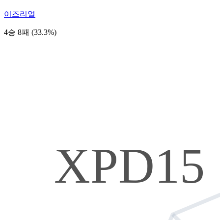
이즈리얼
4승 8패 (33.3%)
XPD15