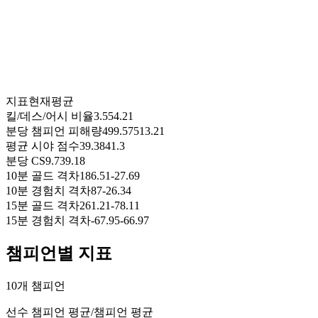
지표
현재
평균
킬/데스/어시 비율
3.55
4.21
분당 챔피언 피해량
499.57
513.21
평균 시야 점수
39.38
41.3
분당 CS
9.73
9.18
10분 골드 격차
186.51
-27.69
10분 경험치 격차
87
-26.34
15분 골드 격차
261.21
-78.11
15분 경험치 격차
-67.95
-66.97
챔피언별 지표
10개 챔피언
선수 챔피언 평균
/
챔피언 평균