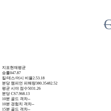
지표
현재
평균
승률
0
47.87
킬/데스/어시 비율
2.5
3.18
분당 챔피언 피해량
380.35
482.52
평균 시야 점수
50
31.26
분당 CS
7.96
8.13
10분 골드 격차
-
-
10분 경험치 격차
-
-
15분 골드 격차
-
-