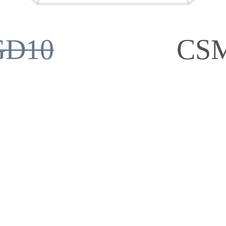
GD10
CS