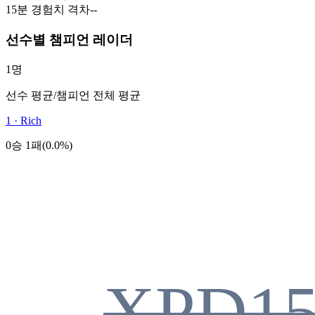
15분 경험치 격차
-
-
선수별 챔피언 레이더
1명
선수 평균
/
챔피언 전체 평균
1
·
Rich
0승 1패(0.0%)
XPD1