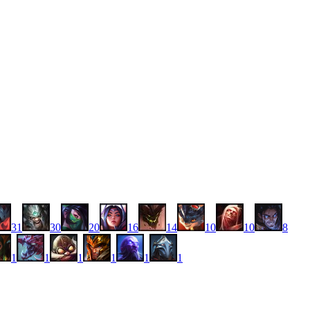
31
30
20
16
14
10
10
8
1
1
1
1
1
1