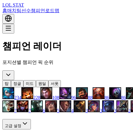
LOL STAT
홈
매치
팀
선수
챔피언
로드맵
챔피언 레이더
포지션별 챔피언 픽 순위
탑
정글
미드
원딜
서폿
234
228
108
96
88
86
86
7
7
6
5
4
3
3
3
2
고급 설정