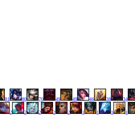
81
80
70
49
49
46
38
34
2
2
2
2
2
1
1
1
1