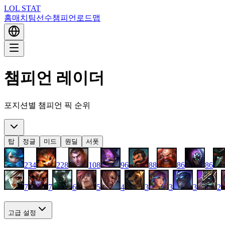
LOL STAT
홈
매치
팀
선수
챔피언
로드맵
챔피언 레이더
포지션별 챔피언 픽 순위
탑
정글
미드
원딜
서폿
234
228
108
96
88
86
86
7
7
6
5
4
3
3
3
2
고급 설정