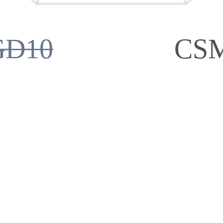
GD10
CS