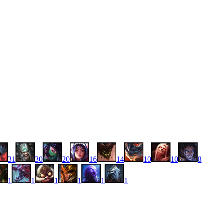
31
30
20
16
14
10
10
8
1
1
1
1
1
1