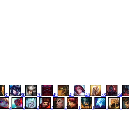
81
80
70
49
49
46
38
34
2
2
2
2
2
1
1
1
1