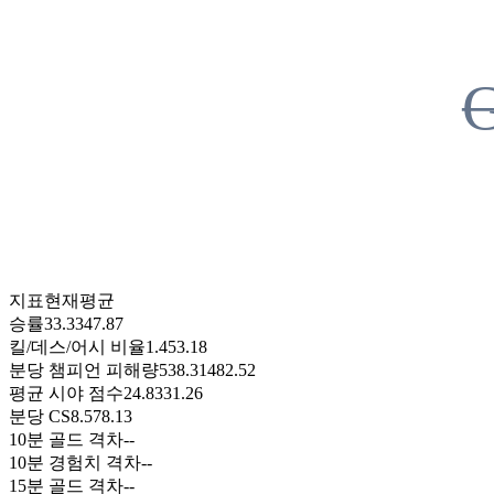
지표
현재
평균
승률
33.33
47.87
킬/데스/어시 비율
1.45
3.18
분당 챔피언 피해량
538.31
482.52
평균 시야 점수
24.83
31.26
분당 CS
8.57
8.13
10분 골드 격차
-
-
10분 경험치 격차
-
-
15분 골드 격차
-
-