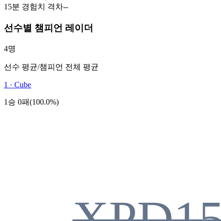
15분 경험치 격차
-
-
선수별 챔피언 레이더
4명
선수 평균
/
챔피언 전체 평균
1
·
Cube
1승 0패(100.0%)
XPD1