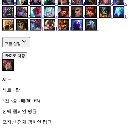
8
7
7
6
5
4
3
3
3
2
2
2
2
2
2
1
1
1
1
1
1
1
1
1
1
고급 설정
PNG로 저장
세트
세트
·
탑
5전 3승 2패(60.0%)
선택 챔피언 평균
포지션 전체 챔피언 평균