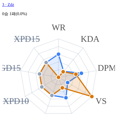
3
·
Zdz
0승 1패(0.0%)
WR
XPD15
KDA
GD15
DPM
XPD10
VS