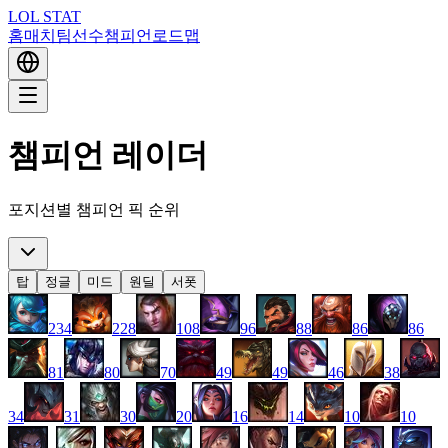
LOL STAT
홈
매치
팀
선수
챔피언
로드맵
챔피언 레이더
포지션별 챔피언 픽 순위
탑
정글
미드
원딜
서폿
234
228
108
96
88
86
86
81
80
70
49
49
46
38
34
31
30
20
16
14
10
10