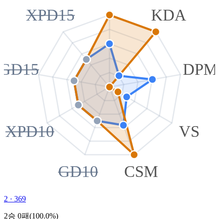
XPD15
KDA
GD15
DPM
XPD10
VS
GD10
CSM
2
·
369
2승 0패(100.0%)