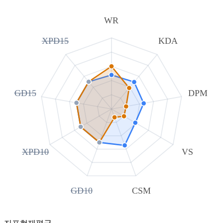
WR
XPD15
KDA
GD15
DPM
XPD10
VS
GD10
CSM