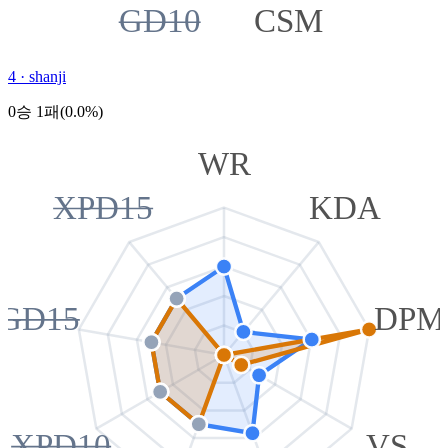
GD10
CSM
4
·
shanji
0승 1패(0.0%)
WR
XPD15
KDA
GD15
DPM
XPD10
VS