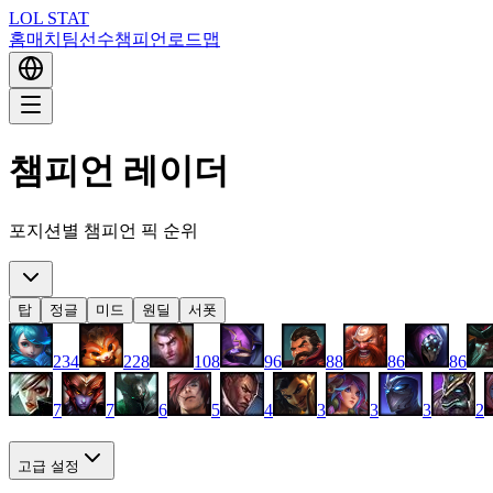
LOL STAT
홈
매치
팀
선수
챔피언
로드맵
챔피언 레이더
포지션별 챔피언 픽 순위
탑
정글
미드
원딜
서폿
234
228
108
96
88
86
86
7
7
6
5
4
3
3
3
2
고급 설정