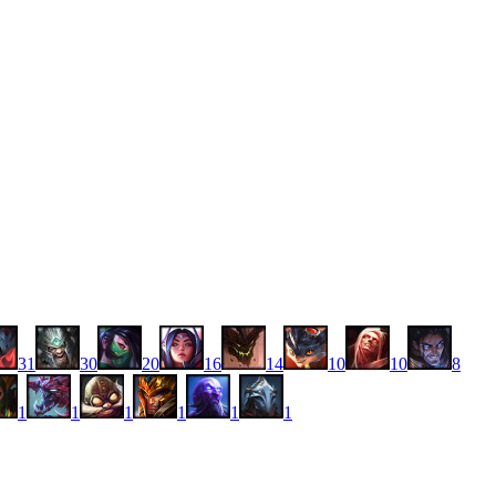
31
30
20
16
14
10
10
8
1
1
1
1
1
1