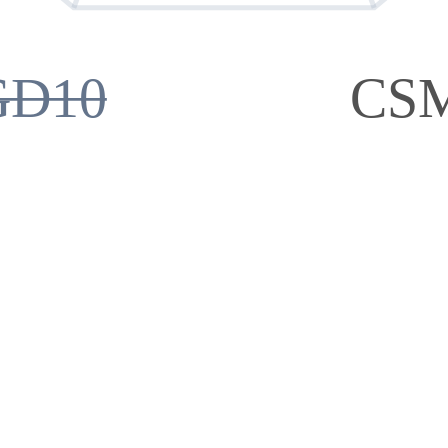
GD10
CS