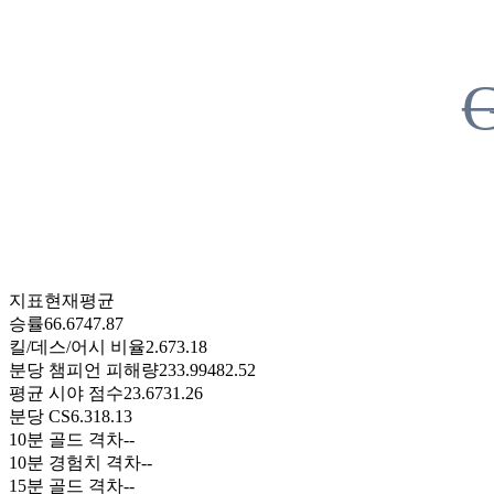
지표
현재
평균
승률
66.67
47.87
킬/데스/어시 비율
2.67
3.18
분당 챔피언 피해량
233.99
482.52
평균 시야 점수
23.67
31.26
분당 CS
6.31
8.13
10분 골드 격차
-
-
10분 경험치 격차
-
-
15분 골드 격차
-
-