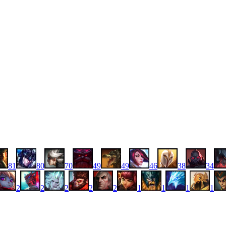
81
80
70
49
49
46
38
34
2
2
2
2
2
1
1
1
1