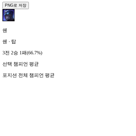
PNG로 저장
쉔
쉔
·
탑
3전 2승 1패(66.7%)
선택 챔피언 평균
포지션 전체 챔피언 평균