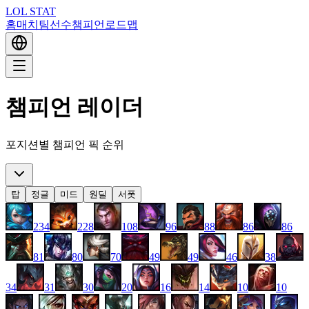
LOL STAT
홈
매치
팀
선수
챔피언
로드맵
챔피언 레이더
포지션별 챔피언 픽 순위
탑
정글
미드
원딜
서폿
234
228
108
96
88
86
86
81
80
70
49
49
46
38
34
31
30
20
16
14
10
10