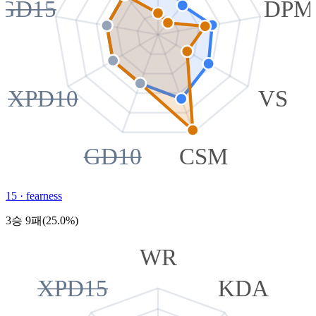
GD15
DPM
XPD10
VS
GD10
CSM
15
·
fearness
3승 9패(25.0%)
WR
XPD15
KDA