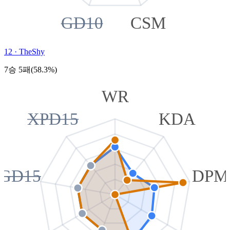
GD10
CSM
12
·
TheShy
7승 5패(58.3%)
WR
XPD15
KDA
GD15
DPM