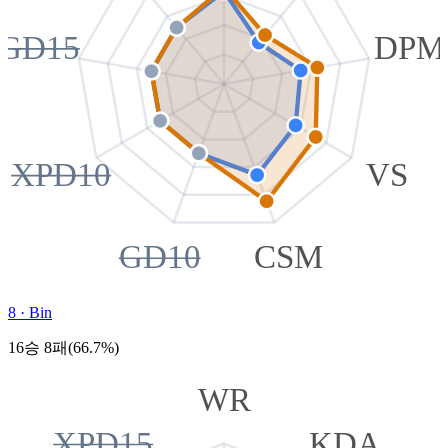
GD15
DPM
XPD10
VS
GD10
CSM
8
·
Bin
16승 8패(66.7%)
WR
XPD15
KDA