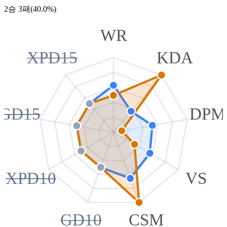
2승 3패(40.0%)
WR
XPD15
KDA
GD15
DPM
XPD10
VS
GD10
CSM