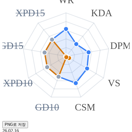
XPD15
KDA
GD15
DPM
XPD10
VS
GD10
CSM
PNG로 저장
26.02.16