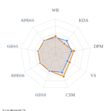
WR
XPD15
KDA
GD15
DPM
XPD10
VS
GD10
CSM