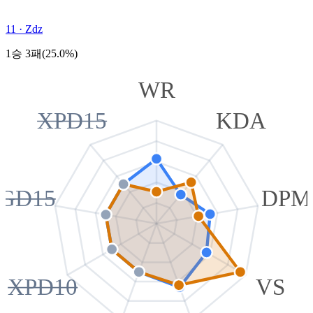
11
·
Zdz
1승 3패(25.0%)
WR
XPD15
KDA
GD15
DPM
XPD10
VS