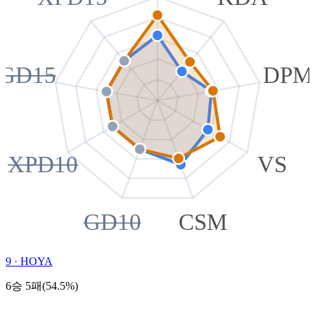
GD15
DPM
XPD10
VS
GD10
CSM
9
·
HOYA
6승 5패(54.5%)