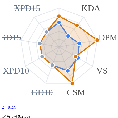
XPD15
KDA
GD15
DPM
XPD10
VS
GD10
CSM
2
·
Rich
14승 3패(82.3%)