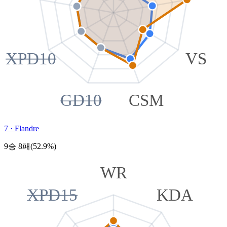
XPD10
VS
GD10
CSM
7
·
Flandre
9승 8패(52.9%)
WR
XPD15
KDA