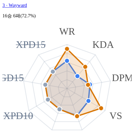
3
·
Wayward
16승 6패(72.7%)
WR
XPD15
KDA
GD15
DPM
XPD10
VS