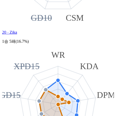
GD10
CSM
20
·
Zika
1승 5패(16.7%)
WR
XPD15
KDA
GD15
DPM