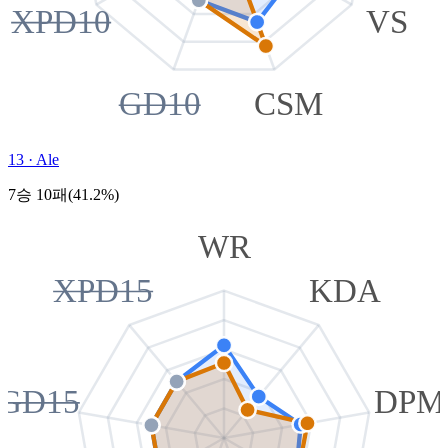
XPD10
VS
GD10
CSM
13
·
Ale
7승 10패(41.2%)
WR
XPD15
KDA
GD15
DPM