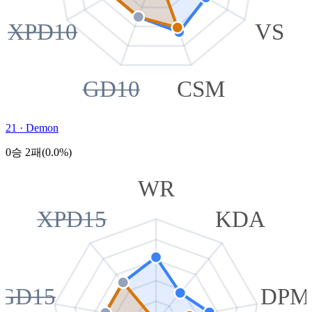
XPD10
VS
GD10
CSM
21
·
Demon
0승 2패(0.0%)
WR
XPD15
KDA
GD15
DPM