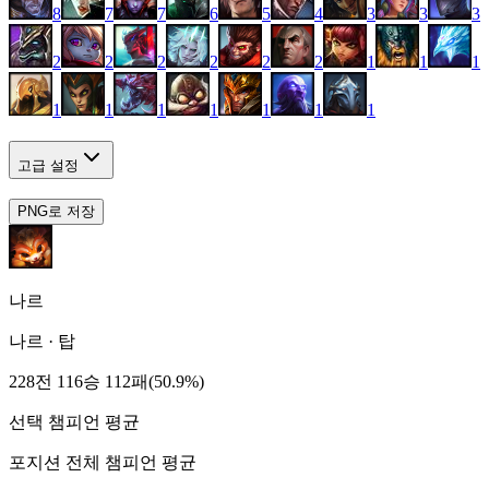
8
7
7
6
5
4
3
3
3
2
2
2
2
2
2
1
1
1
1
1
1
1
1
1
1
고급 설정
PNG로 저장
나르
나르
·
탑
228전 116승 112패(50.9%)
선택 챔피언 평균
포지션 전체 챔피언 평균