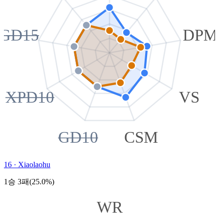
GD15
DPM
XPD10
VS
GD10
CSM
16
·
Xiaolaohu
1승 3패(25.0%)
WR