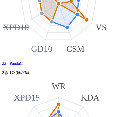
XPD10
VS
GD10
CSM
22
·
PandaC
2승 1패(66.7%)
WR
XPD15
KDA