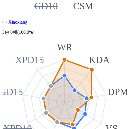
GD10
CSM
4
·
Xiaoxiang
3승 0패(100.0%)
WR
XPD15
KDA
GD15
DPM
XPD10
VS