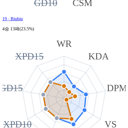
GD10
CSM
19
·
Biubiu
4승 13패(23.5%)
WR
XPD15
KDA
GD15
DPM
XPD10
VS