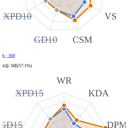
XPD10
VS
GD10
CSM
6
·
369
4승 3패(57.1%)
WR
XPD15
KDA
GD15
DPM