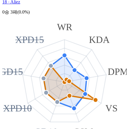
18
·
Aliez
0승 3패(0.0%)
WR
XPD15
KDA
GD15
DPM
XPD10
VS