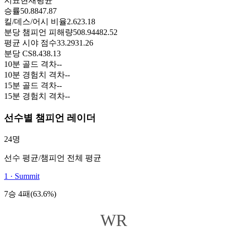
지표
현재
평균
승률
50.88
47.87
킬/데스/어시 비율
2.62
3.18
분당 챔피언 피해량
508.94
482.52
평균 시야 점수
33.29
31.26
분당 CS
8.43
8.13
10분 골드 격차
-
-
10분 경험치 격차
-
-
15분 골드 격차
-
-
15분 경험치 격차
-
-
선수별 챔피언 레이더
24명
선수 평균
/
챔피언 전체 평균
1
·
Summit
7승 4패(63.6%)
WR