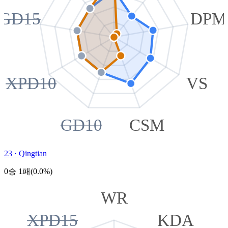
GD15
DPM
XPD10
VS
GD10
CSM
23
·
Qingtian
0승 1패(0.0%)
WR
XPD15
KDA