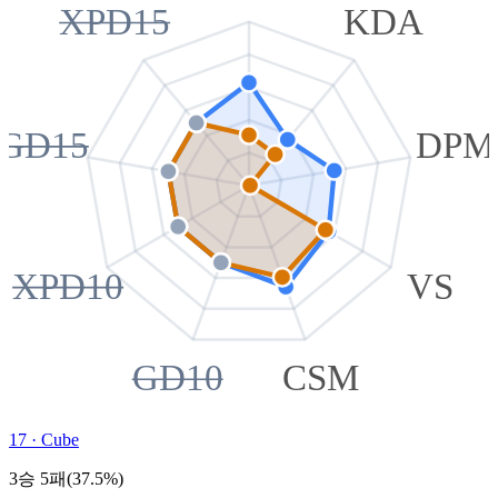
XPD15
KDA
GD15
DPM
XPD10
VS
GD10
CSM
17
·
Cube
3승 5패(37.5%)