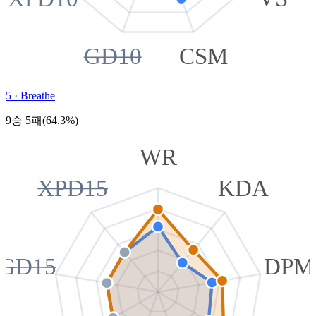
GD10
CSM
5
·
Breathe
9승 5패(64.3%)
WR
XPD15
KDA
GD15
DPM