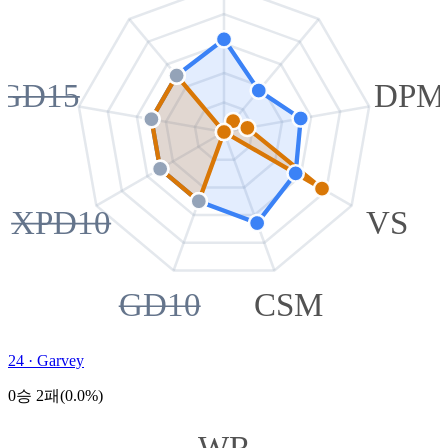
GD15
DPM
XPD10
VS
GD10
CSM
24
·
Garvey
0승 2패(0.0%)
WR