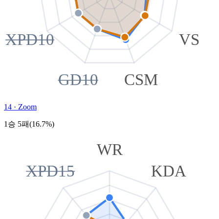
XPD10
VS
GD10
CSM
14
·
Zoom
1승 5패(16.7%)
WR
XPD15
KDA